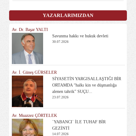
YAZARLARIMIZDAN
Av. Dr. Başar YALTI
Savunma hakkı ve hukuk devleti
30.07.2026
Av. İ. Güneş GÜRSELER
SİYASETİN YARGISALLAŞTIĞI BİR
ORTAMDA “halkı kin ve düşmanlığa
alenen tahrik” SUÇU...
23.07.2026
Av. Muazzez ÇÖRTELEK
`YABANCI` İLE TUHAF BİR
GEZİNTİ
14.07.2026