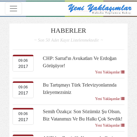
Toggle navigation
HABERLER
~ Son 50 Adet Kayıt Listelenmektedir. ~
CHP: Sarraf'ın Avukatları Ve Erdoğan
09.06
Görüşüyor!
2017
Yeni Yaklaşımlar
Bu Tartışmayı Türk Televizyonlarında
09.06
Izleyemezsiniz
2017
Yeni Yaklaşımlar
Semih Özakça: Son Sözümüz Şu Olsun,
09.06
Biz Vatanımızı Ve Bu Halkı Çok Sevdik!
2017
Yeni Yaklaşımlar