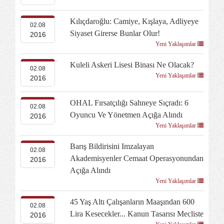
Kılıçdaroğlu: Camiye, Kışlaya, Adliyeye
02.08
Siyaset Girerse Bunlar Olur!
2016
Yeni Yaklaşımlar
Kuleli Askeri Lisesi Binası Ne Olacak?
02.08
Yeni Yaklaşımlar
2016
OHAL Fırsatçılığı Sahneye Sıçradı: 6
02.08
Oyuncu Ve Yönetmen Açığa Alındı
2016
Yeni Yaklaşımlar
Barış Bildirisini Imzalayan
02.08
Akademisyenler Cemaat Operasyonundan
2016
Açığa Alındı
Yeni Yaklaşımlar
45 Yaş Altı Çalışanların Maaşından 600
02.08
Lira Kesecekler... Kanun Tasarısı Mecliste
2016