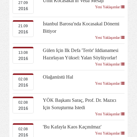
Ümit Kocasakal'ın Veda Mesajı
27.09
Yeni Yaklaşımlar
2016
İstanbul Barosu'nda Kocasakal Dönemi
21.09
Bitiyor
2016
Yeni Yaklaşımlar
Gülen Için Ilk Defa 'terör' Iddianamesi
13.08
Hazırlayan Yüksel: Yalan Söylüyorlar!
2016
Yeni Yaklaşımlar
Olağanüstü Hal
02.08
Yeni Yaklaşımlar
2016
YÖK Başkanı Saraç, Prof. Dr. Mazıcı
02.08
Için Soruşturma Istedi
2016
Yeni Yaklaşımlar
'Bu Kafayla Kaos Kaçınılmaz'
02.08
Yeni Yaklaşımlar
2016