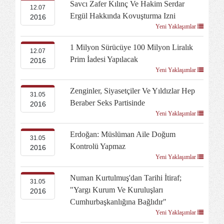
Savcı Zafer Kılınç Ve Hakim Serdar
12.07
Ergül Hakkında Kovuşturma Izni
2016
Yeni Yaklaşımlar
1 Milyon Sürücüye 100 Milyon Liralık
12.07
Prim İadesi Yapılacak
2016
Yeni Yaklaşımlar
Zenginler, Siyasetçiler Ve Yıldızlar Hep
31.05
Beraber Seks Partisinde
2016
Yeni Yaklaşımlar
Erdoğan: Müslüman Aile Doğum
31.05
Kontrolü Yapmaz
2016
Yeni Yaklaşımlar
Numan Kurtulmuş'dan Tarihi İtiraf;
31.05
"Yargı Kurum Ve Kuruluşları
2016
Cumhurbaşkanlığına Bağlıdır"
Yeni Yaklaşımlar