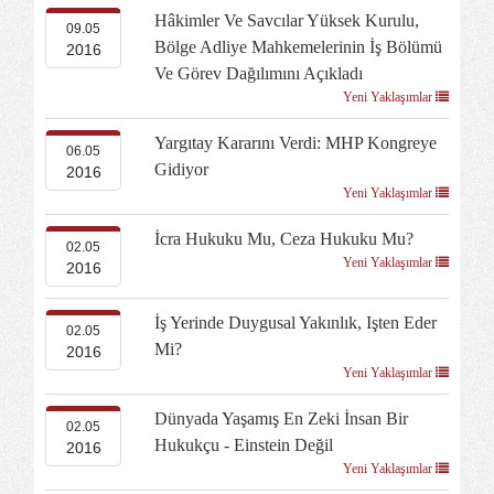
Hâkimler Ve Savcılar Yüksek Kurulu,
09.05
Bölge Adliye Mahkemelerinin İş Bölümü
2016
Ve Görev Dağılımını Açıkladı
Yeni Yaklaşımlar
Yargıtay Kararını Verdi: MHP Kongreye
06.05
Gidiyor
2016
Yeni Yaklaşımlar
İcra Hukuku Mu, Ceza Hukuku Mu?
02.05
Yeni Yaklaşımlar
2016
İş Yerinde Duygusal Yakınlık, Işten Eder
02.05
Mi?
2016
Yeni Yaklaşımlar
Dünyada Yaşamış En Zeki İnsan Bir
02.05
Hukukçu - Einstein Değil
2016
Yeni Yaklaşımlar