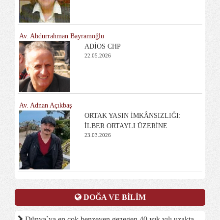
Av. Abdurrahman Bayramoğlu
ADİOS CHP
22.05.2026
Av. Adnan Açıkbaş
ORTAK YASIN İMKÂNSIZLIĞI:
İLBER ORTAYLI ÜZERİNE
23.03.2026
DOĞA VE BİLİM
Dünya`ya en çok benzeyen gezegen 40 ışık yılı uzakta