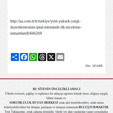
http://aa.com.tr/tr/turkiye/yeni-yuksek-yargi-
duzenlemesinin-iptal-isteminde-ilk-inceleme-
tamamlandi/666268
Share
Facebook
WhatsApp
Threads
X
Email
Hits: 1814406
BU SİTENİN ÖNCELİKLİ AMACI
Ülkede evrensel, çağdaş ve toplumcu bir anlayışı egemen kılmak üzere, doğaya saygılı,
bilime inanan ve
SORUMLULUK DUYAN HERKESİ
ortak akıl üretebilecekleri, ortak tutum
belirleyebilecekleri bir iletişim, paylaşım ve tartışma ortamında
BULUŞTURMAKTIR
.
Yeni Yaklaşımlar, ortak çalışma ürünüdür. Sitede yer alan yazılardan yazarı sorumludur.