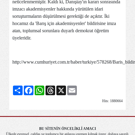
neticelenmemiştir. Kaldı ki, Danıştay'ın kararı sonrasında
imzacı akademisyenler hakkında yürütülen idari
soruşturmaların düşürülmesi gerektiği de açıktır. İki
hocamız da 'Barış için akademisyenler' bildirisine imza
atan, toplumsal sorunlara duyarlı demokrat öğretim
üyeleridir.
http://www.cumhuriyet.com.tr/haber/turkiye/578268/Baris_bild
Share
Facebook
WhatsApp
Threads
X
Email
Hits: 1880664
BU SİTENİN ÖNCELİKLİ AMACI
Ülkede evrensel, çağdaş ve toplumcu bir anlayışı egemen kılmak üzere, doğaya saygılı,