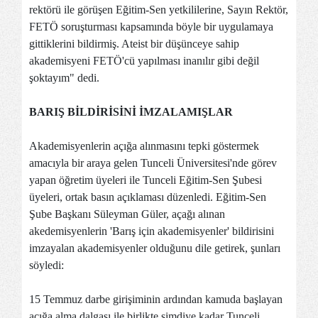
rektörü ile görüşen Eğitim-Sen yetkililerine, Sayın Rektör,
FETÖ soruşturması kapsamında böyle bir uygulamaya
gittiklerini bildirmiş. Ateist bir düşünceye sahip
akademisyeni FETÖ'cü yapılması inanılır gibi değil
şoktayım" dedi.
BARIŞ BİLDİRİSİNİ İMZALAMIŞLAR
Akademisyenlerin açığa alınmasını tepki göstermek
amacıyla bir araya gelen Tunceli Üniversitesi'nde görev
yapan öğretim üyeleri ile Tunceli Eğitim-Sen Şubesi
üyeleri, ortak basın açıklaması düzenledi. Eğitim-Sen
Şube Başkanı Süleyman Güler, açağı alınan
akedemisyenlerin 'Barış için akademisyenler' bildirisini
imzayalan akademisyenler olduğunu dile getirek, şunları
söyledi:
15 Temmuz darbe girişiminin ardından kamuda başlayan
açığa alma dalgası ile birlikte şimdiye kadar Tunceli