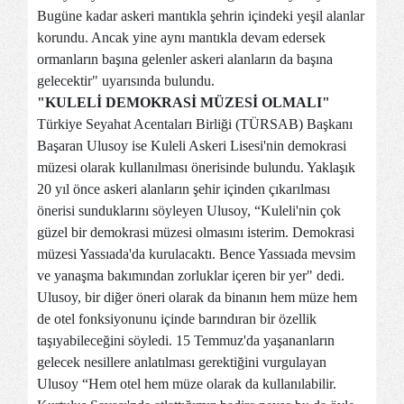
Bugüne kadar askeri mantıkla şehrin içindeki yeşil alanlar
korundu. Ancak yine aynı mantıkla devam edersek
ormanların başına gelenler askeri alanların da başına
gelecektir" uyarısında bulundu.
"KULELİ DEMOKRASİ MÜZESİ OLMALI"
Türkiye Seyahat Acentaları Birliği (TÜRSAB) Başkanı
Başaran Ulusoy ise Kuleli Askeri Lisesi'nin demokrasi
müzesi olarak kullanılması önerisinde bulundu. Yaklaşık
20 yıl önce askeri alanların şehir içinden çıkarılması
önerisi sunduklarını söyleyen Ulusoy, “Kuleli'nin çok
güzel bir demokrasi müzesi olmasını isterim. Demokrasi
müzesi Yassıada'da kurulacaktı. Bence Yassıada mevsim
ve yanaşma bakımından zorluklar içeren bir yer" dedi.
Ulusoy, bir diğer öneri olarak da binanın hem müze hem
de otel fonksiyonunu içinde barındıran bir özellik
taşıyabileceğini söyledi. 15 Temmuz'da yaşananların
gelecek nesillere anlatılması gerektiğini vurgulayan
Ulusoy “Hem otel hem müze olarak da kullanılabilir.