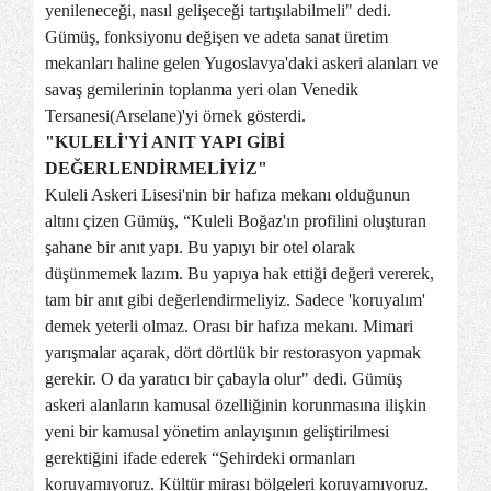
yenileneceği, nasıl gelişeceği tartışılabilmeli" dedi.
Gümüş, fonksiyonu değişen ve adeta sanat üretim
mekanları haline gelen Yugoslavya'daki askeri alanları ve
savaş gemilerinin toplanma yeri olan Venedik
Tersanesi(Arselane)'yi örnek gösterdi.
"KULELİ'Yİ ANIT YAPI GİBİ
DEĞERLENDİRMELİYİZ"
Kuleli Askeri Lisesi'nin bir hafıza mekanı olduğunun
altını çizen Gümüş, “Kuleli Boğaz'ın profilini oluşturan
şahane bir anıt yapı. Bu yapıyı bir otel olarak
düşünmemek lazım. Bu yapıya hak ettiği değeri vererek,
tam bir anıt gibi değerlendirmeliyiz. Sadece 'koruyalım'
demek yeterli olmaz. Orası bir hafıza mekanı. Mimari
yarışmalar açarak, dört dörtlük bir restorasyon yapmak
gerekir. O da yaratıcı bir çabayla olur" dedi. Gümüş
askeri alanların kamusal özelliğinin korunmasına ilişkin
yeni bir kamusal yönetim anlayışının geliştirilmesi
gerektiğini ifade ederek “Şehirdeki ormanları
koruyamıyoruz. Kültür mirası bölgeleri koruyamıyoruz.