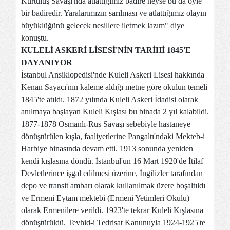
Kurtuluş Savaşı'nda atlattığımız badire neyse bu da öyle
bir badiredir. Yaralarımızın sarılması ve atlattığımız olayın
büyüklüğünü gelecek nesillere iletmek lazım" diye
konuştu.
KULELİ ASKERİ LİSESİ'NİN TARİHİ 1845'E
DAYANIYOR
İstanbul Ansiklopedisi'nde Kuleli Askeri Lisesi hakkında
Kenan Sayacı'nın kaleme aldığı metne göre okulun temeli
1845'te atıldı. 1872 yılında Kuleli Askeri İdadisi olarak
anılmaya başlayan Kuleli Kışlası bu binada 2 yıl kalabildi.
1877-1878 Osmanlı-Rus Savaşı sebebiyle hastaneye
dönüştürülen kışla, faaliyetlerine Pangaltı'ndaki Mekteb-i
Harbiye binasında devam etti. 1913 sonunda yeniden
kendi kışlasına döndü. İstanbul'un 16 Mart 1920'de İtilaf
Devletlerince işgal edilmesi üzerine, İngilizler tarafından
depo ve transit ambarı olarak kullanılmak üzere boşaltıldı
ve Ermeni Eytam mektebi (Ermeni Yetimleri Okulu)
olarak Ermenilere verildi. 1923'te tekrar Kuleli Kışlasına
dönüştürüldü. Tevhid-i Tedrisat Kanunuyla 1924-1925'te