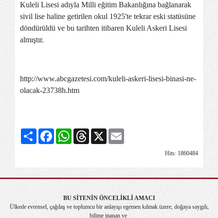
Kuleli Lisesi adıyla Milli eğitim Bakanlığına bağlanarak
sivil lise haline getirilen okul 1925'te tekrar eski statüsüne
döndürüldü ve bu tarihten itibaren Kuleli Askeri Lisesi
almıştır.
http://www.abcgazetesi.com/kuleli-askeri-lisesi-binasi-ne-
olacak-23738h.htm
Share
Facebook
WhatsApp
Threads
X
Email
Hits: 1860484
BU SİTENİN ÖNCELİKLİ AMACI
Ülkede evrensel, çağdaş ve toplumcu bir anlayışı egemen kılmak üzere, doğaya saygılı,
bilime inanan ve