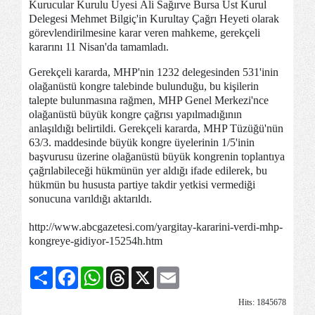
Kurucular Kurulu Üyesi Ali Sağırve Bursa Üst Kurul
Delegesi Mehmet Bilgiç'in Kurultay Çağrı Heyeti olarak
görevlendirilmesine karar veren mahkeme, gerekçeli
kararını 11 Nisan'da tamamladı.
Gerekçeli kararda, MHP'nin 1232 delegesinden 531'inin
olağanüstü kongre talebinde bulunduğu, bu kişilerin
talepte bulunmasına rağmen, MHP Genel Merkezi'nce
olağanüstü büyük kongre çağrısı yapılmadığının
anlaşıldığı belirtildi. Gerekçeli kararda, MHP Tüzüğü'nün
63/3. maddesinde büyük kongre üyelerinin 1/5'inin
başvurusu üzerine olağanüstü büyük kongrenin toplantıya
çağrılabileceği hükmünün yer aldığı ifade edilerek, bu
hükmün bu hususta partiye takdir yetkisi vermediği
sonucuna varıldığı aktarıldı.
http://www.abcgazetesi.com/yargitay-kararini-verdi-mhp-
kongreye-gidiyor-15254h.htm
Share
Facebook
WhatsApp
Threads
X
Email
Hits: 1845678