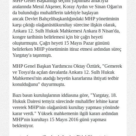
MHP Genel Başkanlığı seçimi yapılması amacıyla
aralarında Meral Akşener, Koray Aydın ve Sinan Oğan'ın
da bulunduğu muhaliflerin talebiyle başlayan
ancak Devlet Bahçelibaşkanlığındaki MHP yönetiminin
karşı çıktığı olağanüstükurultay sürecine ilişkin olarak,
Ankara 12. Sulh Hukuk Mahkemesi Ankara 8 Nisan'da,
kongre tarihinin belirlemesi için bir çağrı heyeti
oluşturmuştu. Çağrı heyeti 15 Mayıs Pazar gününü
belirlerken MHP yönetiminin itiraz etmesi ardından süreç
Yargıtay'a taşınmıştı.
MHP Genel Başkan Yardımcısı Oktay Öztürk, "Gemerek
ve Tosya'da açılan davalarda Ankara 12. Sulh Hukuk
Mahkemesi'nin atadığı heyetin kararlarına ihtiyati tedbir
konulduğunu" duyurmuştu.
Bazı basın kuruluşlarının iddiasına göre, "Yargıtay, 18.
Hukuk Dairesi temyiz sürecinde muhalifler lehine karar
vererek MHP'nin olağanüstü kurultay yapması yönünde
karar verdi." Yüksek mahkemenin ilgili kararı ardından
MHP'nin kurultayı 15 Mayıs 2016 günü yapması
bekleniyor.