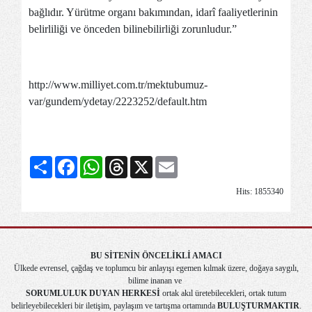
bağlıdır. Yürütme organı bakımından, idarî faaliyetlerinin
belirliliği ve önceden bilinebilirliği zorunludur.”
http://www.milliyet.com.tr/mektubumuz-
var/gundem/ydetay/2223252/default.htm
Share
Facebook
WhatsApp
Threads
X
Email
Hits: 1855340
BU SİTENİN ÖNCELİKLİ AMACI
Ülkede evrensel, çağdaş ve toplumcu bir anlayışı egemen kılmak üzere, doğaya saygılı,
bilime inanan ve
SORUMLULUK DUYAN HERKESİ
ortak akıl üretebilecekleri, ortak tutum
belirleyebilecekleri bir iletişim, paylaşım ve tartışma ortamında
BULUŞTURMAKTIR
.