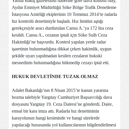
Yarına Bakış gazetesinin haberine göre dava konusu olay,
Aydın Emniyet Müdürlüğü Söke Bölge Trafik Denetleme
İstasyonu Amirliği ekiplerinin 10 Temmuz 2014’te radarla
hız kontrolü denetimiyle başladı. Hız limitini aştığı
gerekçesiyle aracı durdurulan Cansu A.’ya 172 lira ceza
kesildi. Cansu A., cezanın iptali için Söke Sulh Ceza
Hakimliği’ne başvurdu. Kontrol yapılan yerde radar
işaretinin bulunmadığına dikkat çeken hakimlik, uygun
şekilde uyarı yapılmadan kesilen cezaların hukuki
mesnedinin bulunmadığına hükmedip cezayı iptal etti.
HUKUK DEVLETİNDE TUZAK OLMAZ
Adalet Bakanlığı’nın 8 Nisan 2015’te kanun yararına
bozma talebiyle Yargıtay Cumhuriyet Başsavcılığı dava
dosyasını Yargıtay 19. Ceza Dairesi’ne gönderdi. Daire,
emsal bir kara imza attı. Radarla hız denetiminin
karayolunun hangi kesiminde ve hangi sürelerde
yapılacağı hususunda yol kullanıcılarının bilgilendirilmesi