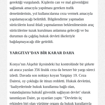
gerektiği vurgulandı. Kişilerin can ve mal güvenliğini
sağlamak amacıyla yapılması gereken trafik
denetimlerinin, yol kullanıcılarına ceza vermek amacıyla
yapılamayacağı belirtildi. Bilgilendirme yapmadan
sürücülerin kural ihlali yapmalarının beklenilmesinin araç
sürücülerine tuzak kurulması anlamına geleceği ve bu
durumun da çağdaş hukuk devleti ilkeleriyle
bağdaşmayacağı dile getirildi.
YARGITAY’DAN BİR KARAR DAHA
Konya’nın Akşehir ilçesindeki hız kontrolünde bir şirkete
ait araca yazılan 356 liralık ceza da benzer bir yargı süreci
izledi. Davada son noktayı koyan Yargıtay 19. Ceza
Dairesi, oy çokluğu ile itirazı reddetti. Hukuk devletini,
‘faaliyetlerinde hukuk kurallarına bağlı olan,
vatandaşlarına hukukî güvenlik sağlayan devlet’ olarak
tanımlayan Daire, şu uyarıları yaptı: “Devletin üç
erkinden biri olan yürütme organı da hukuk kurallarıyla