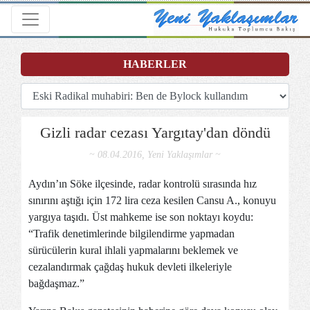
Toggle navigation
HABERLER
Gizli radar cezası Yargıtay'dan döndü
~ 08.04.2016, Yeni Yaklaşımlar ~
Aydın’ın Söke ilçesinde, radar kontrolü sırasında hız
sınırını aştığı için 172 lira ceza kesilen Cansu A., konuyu
yargıya taşıdı. Üst mahkeme ise son noktayı koydu:
“Trafik denetimlerinde bilgilendirme yapmadan
sürücülerin kural ihlali yapmalarını beklemek ve
cezalandırmak çağdaş hukuk devleti ilkeleriyle
bağdaşmaz.”