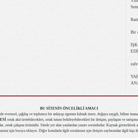
Yılı
Sem
Ran
Bir 
İŞ
ED
zaf
YA
AN
BU SİTENİN ÖNCELİKLİ AMACI
de evrensel, çağdaş ve toplumcu bir anlayışı egemen kılmak üzere, doğaya saygılı, bilime inana
ESİ
ortak akıl üretebilecekleri, ortak tutum belirleyebilecekleri bir iletişim, paylaşım ve tartış
r, ortak çalışma ürünüdür. Sitede yer alan yazılardan yazarı sorumludur. Kaynak gösterilerek alı
larınız için
buraya tıklayın
. Diğer konularla ilgili sorularınız için
iletişim
sayfasından ilgili kişi il