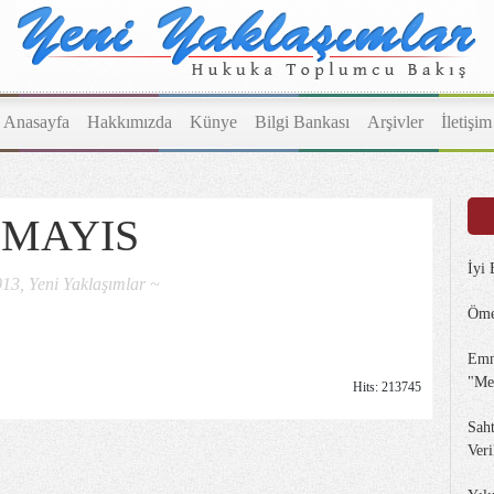
Anasayfa
Hakkımızda
Künye
Bilgi Bankası
Arşivler
İletişim
 MAYIS
İyi
13, Yeni Yaklaşımlar ~
Öme
Emn
"Me
Hits: 213745
Sah
Veri