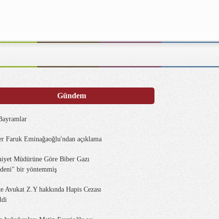
Gündem
 Bayramlar
r Faruk Eminağaoğlu'ndan açıklama
iyet Müdürüne Göre Biber Gazı
deni" bir yöntemmiş
te Avukat Z.Y hakkında Hapis Cezası
ldi