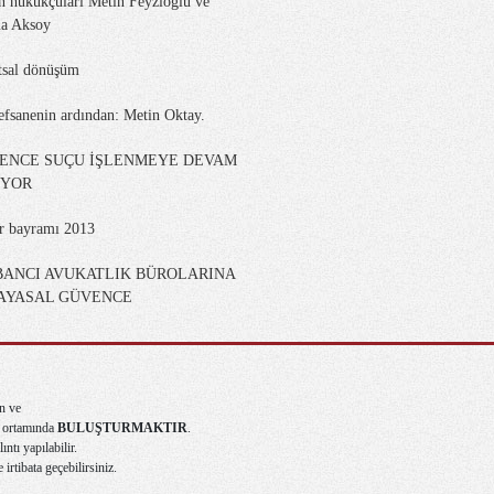
n hukukçuları Metin Feyzioğlu ve
a Aksoy
tsal dönüşüm
efsanenin ardından: Metin Oktay.
KENCE SUÇU İŞLENMEYE DEVAM
İYOR
er bayramı 2013
BANCI AVUKATLIK BÜROLARINA
AYASAL GÜVENCE
n ve
ma ortamında
BULUŞTURMAKTIR
.
ntı yapılabilir.
e irtibata geçebilirsiniz.