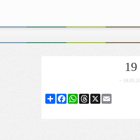
19
~ 18.05.20
Share
Facebook
WhatsApp
Threads
X
Email