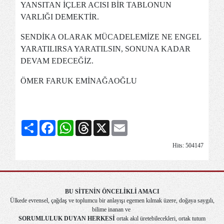
YANSITAN İÇLER ACISI BİR TABLONUN
VARLIĞI DEMEKTİR.
SENDİKA OLARAK MÜCADELEMİZE NE ENGEL
YARATILIRSA YARATILSIN, SONUNA KADAR
DEVAM EDECEĞİZ.
ÖMER FARUK EMİNAĞAOĞLU
Share
Facebook
WhatsApp
Threads
X
Email
Hits: 504147
BU SİTENİN ÖNCELİKLİ AMACI
Ülkede evrensel, çağdaş ve toplumcu bir anlayışı egemen kılmak üzere, doğaya saygılı,
bilime inanan ve
SORUMLULUK DUYAN HERKESİ
ortak akıl üretebilecekleri, ortak tutum