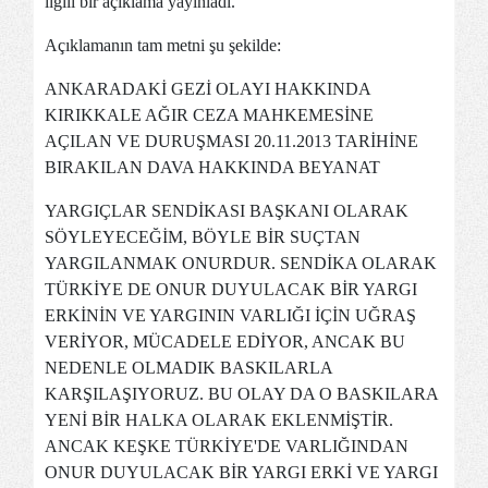
ilgili bir açıklama yayınladı.
Açıklamanın tam metni şu şekilde:
ANKARADAKİ GEZİ OLAYI HAKKINDA
KIRIKKALE AĞIR CEZA MAHKEMESİNE
AÇILAN VE DURUŞMASI 20.11.2013 TARİHİNE
BIRAKILAN DAVA HAKKINDA BEYANAT
YARGIÇLAR SENDİKASI BAŞKANI OLARAK
SÖYLEYECEĞİM, BÖYLE BİR SUÇTAN
YARGILANMAK ONURDUR. SENDİKA OLARAK
TÜRKİYE DE ONUR DUYULACAK BİR YARGI
ERKİNİN VE YARGININ VARLIĞI İÇİN UĞRAŞ
VERİYOR, MÜCADELE EDİYOR, ANCAK BU
NEDENLE OLMADIK BASKILARLA
KARŞILAŞIYORUZ. BU OLAY DA O BASKILARA
YENİ BİR HALKA OLARAK EKLENMİŞTİR.
ANCAK KEŞKE TÜRKİYE'DE VARLIĞINDAN
ONUR DUYULACAK BİR YARGI ERKİ VE YARGI