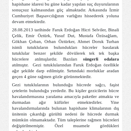
hapishane idaresi bu güne kadar yapılan suç duyurularının
sonuçsuz kalmasından güç almaktadır. Arkasında İzmir
Cumhuriyet Başsavcılığının varlığını hissederek yoluna
devam etmektedir.
28.08.2013 tarihinde Faruk Erdoğan Hicri Selviler, Binali
Çelik, Emir Öztürk, Yusuf Dut, Mustafa Özüsağlam,
Gökhan Çoban, Orhan Öztürker, Ahmet Doruk Turhan
isimli tutukluların bulundukları hücreler basılarak
tutuklular benzer şekilde dövülerek tek tek başka
hücrelere atılmışlardır. Bazıları
süngerli odalara
atılmıştır.
Gezi tutuklularından Faruk Erdoğan özellikle
ağır şekilde darp edilmiştir. Sırtındaki morluklar aradan
geçen 4 güne rağmen gözle görünmektedir.
Gezi tutuklularının bulunduğu hücrede sağcı, faşist
çetelerin bulunduğu yerdedir. Bu kişiler gezicilerin hücre
havalandırmasına yaralama amacıyla paketler atmakta ve
durmadan ağır küfürler etmektedirler. Yine
havalandırmalarında bulunan hapishane klimalarının dış
ünitenin çıkardığı gürültü nedeni ile hücrede durmak
mümkün olmamaktadır. Tüm taleplerine rağmen hücreleri
değiştirilmemiştir. Özel muamele gördükleri