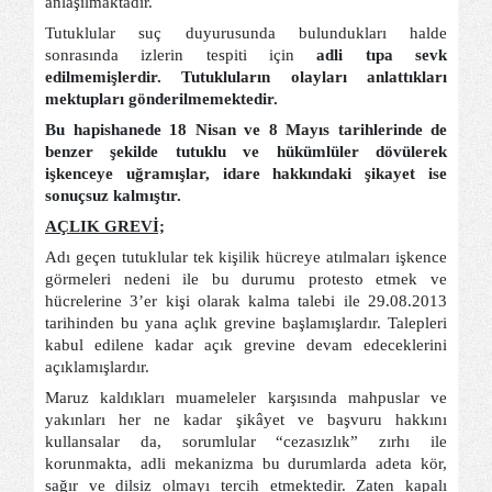
anlaşılmaktadır.
Tutuklular suç duyurusunda bulundukları halde
sonrasında izlerin tespiti için
adli tıpa sevk
edilmemişlerdir. Tutukluların olayları anlattıkları
mektupları gönderilmemektedir.
Bu hapishanede 18 Nisan ve 8 Mayıs tarihlerinde de
benzer şekilde tutuklu ve hükümlüler dövülerek
işkenceye uğramışlar, idare hakkındaki şikayet ise
sonuçsuz kalmıştır.
AÇLIK GREVİ;
Adı geçen tutuklular tek kişilik hücreye atılmaları işkence
görmeleri nedeni ile bu durumu protesto etmek ve
hücrelerine 3’er kişi olarak kalma talebi ile 29.08.2013
tarihinden bu yana açlık grevine başlamışlardır. Talepleri
kabul edilene kadar açık grevine devam edeceklerini
açıklamışlardır.
Maruz kaldıkları muameleler karşısında mahpuslar ve
yakınları her ne kadar şikâyet ve başvuru hakkını
kullansalar da, sorumlular “cezasızlık” zırhı ile
korunmakta, adli mekanizma bu durumlarda adeta kör,
sağır ve dilsiz olmayı tercih etmektedir. Zaten kapalı