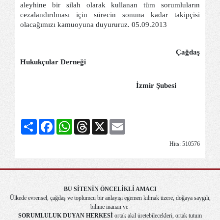
aleyhine bir silah olarak kullanan tüm sorumluların
cezalandırılması için sürecin sonuna kadar takipçisi
olacağımızı kamuoyuna duyururuz. 05.09.2013
Çağdaş
Hukukçular Derneği
İzmir Şubesi
Share
Facebook
WhatsApp
Threads
X
Email
Hits: 510576
BU SİTENİN ÖNCELİKLİ AMACI
Ülkede evrensel, çağdaş ve toplumcu bir anlayışı egemen kılmak üzere, doğaya saygılı,
bilime inanan ve
SORUMLULUK DUYAN HERKESİ
ortak akıl üretebilecekleri, ortak tutum