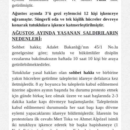
getirilmiştir.
Ağustos ayında 3’ü gezi eylemcisi 12 kişi işkenceye
uğramıştır. Süngerli oda ve tek kişilik hücreler devreye
konarak tutuklulara işkence katmerleştirilmiştir.
AĞUSTOS AYINDA YAŞANAN SALDIRILARIN
NEDENLERİ;
Sohbet hakkı; Adalet Bakanlığı’nın 45/1 No.lu
genelgesine göre; tutuklu ve hükümlüler disiplin
cezalarına bakılmaksızın haftada 10 saat 10 kişi bir araya
getirilebilmektedirler.
Tutuklular yasal hakları olan
sohbet hakkı
ve birbirine
yakın hücrelere getirilme taleplerini idareye defalarca kez
iletmişlerdir. 8 ay boyunca bu taleplerin kabul edilmemesi
üzerine ağustos ayının başında bu durumu protesto etmek
için günde birkaç kez olmak üzere ve saat başlarında 2-3
dakika kadar kapı dövmeye başlamışlardır. Taleplerinin
kabul edilmemesi durumunda her saat başı kapı dövme
eylemi yapacaklarını idareye bildirmişlerdir. İdarenin bu
protestolara ilk cevabı Mert Toka ve Ahmet Alpözel isimli
iki tutukluyu işkence ederek bir başka hapishaneye (1