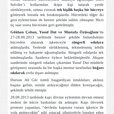
Selviler’i kollarından ikişer kişi tutarak yerde
sürükleyerek, sırtına vurarak
tek kişilik başka bir hücreye
götürerek burada tek bırakmışlardır. Hücredeki diğer iki
gezi eylemcisine de benzer şekilde saldırı olmuştur. Hicri
üç saat sonra hücresine geri getirilmiştir.
Gökhan Çoban, Yusuf Dut ve Mustafa Özüsağlam
’da
27-28.08.2013 tarihinde benzer şekilde bulundukları
hücreden alınarak işkenceyle
süngerli odalara
atılmışlardır. Yerlerde sürüklenmiş, tekmelenmiş tehdit
edilmiş ve hakarete uğramışlardır. Süngerli odalarda tek
tutulmuşlardır. Saatlerce öylece bekletilmişlerdir. Akşam
saatlerinde süngerli odadan çıkartılan Yusuf Dut müdürle
görüşmesi sırasında da bir başka memur tarafından
boğazı
sıkılarak
zorla dışarı atılmıştır.
Dursun Ali Gür isimli başgardiyan tutukluları; aklınız
başına gelsin, sizinle anlayacağınız dilden konuşacağız,
şeklinde tehdit etmiştir.
28.08.2013 tarihinde kapı dövme eyleminin devam etmesi
nedeni ile hücre baskınları da artmıştır. Kapı döverek
protesto yapanları, “devletin kapısına vuranı işkence ile
yola getireceğim” gibi ortaçağ zihniyetiyle hareket eden