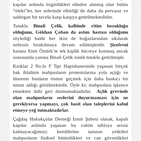
kapılar ardında özgürlükleri elinden alınmış olan bütün
“öteki”ler, her seferinde elbirliği ile daha da pervasız ve
saldırgan bir tavırla karşı karşıya getirilmektedirler.
Tutuklu
Binali Çelik, kalbinde ritim bozukluğu
olduğunu, Gökhan Çoban da astım hastası olduğunu
söylediği halde her ikisi de boğazlarından sıkılarak
nefessiz bırakılmaya devam edilmişlerdir.
Şizofreni
hastası Emir Öztürk’te tek kişilik hücreye konmuş ancak
sonrasında yanına Binali Çelik isimli tutuklu getirilmiştir.
Kırıklar 2 No.lu F Tipi Hapishanesinde yaşanan birçok
hak ihlalinin mahpusların protestolarına yola açtığı ve
idarenin bunların önüne geçmek için daha baskıcı bir
tutum aldığı görülmektedir. Öyle ki; mahpuslara işkence
etmekten dahi geri durmamaktadırlar.
Açlık grevinde
olan mahpusların seslerini duyurmaması için ne
gerekiyorsa yapmayı, çok basit olan taleplerini kabul
etmeye yeğ tutmaktadırlar.
Çağdaş Hukukçular Derneği İzmir Şubesi olarak, kapalı
kapılar ardında yaşanan bu vahim tabloya sessiz
kalmayacağımızı; kendilerine tanınan yetkileri
mahpusların fiziksel bütünlükleri ve can güvenlikleri