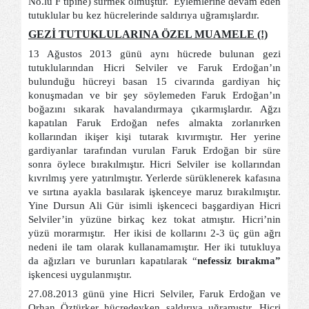
No.lu F tipine) sürmek olmuştur.
Eylemlerine devam eden
tutuklular bu kez hücrelerinde saldırıya uğramışlardır.
GEZİ TUTUKLULARINA ÖZEL MUAMELE (!)
13 Ağustos 2013 günü aynı hücrede bulunan gezi
tutuklularından Hicri Selviler ve Faruk Erdoğan’ın
bulunduğu hücreyi basan 15 civarında gardiyan hiç
konuşmadan ve bir şey söylemeden Faruk Erdoğan’ın
boğazını sıkarak havalandırmaya çıkarmışlardır. Ağzı
kapatılan Faruk Erdoğan nefes almakta zorlanırken
kollarından ikişer kişi tutarak kıvırmıştır. Her yerine
gardiyanlar tarafından vurulan Faruk Erdoğan bir süre
sonra öylece bırakılmıştır. Hicri Selviler ise kollarından
kıvrılmış yere yatırılmıştır. Yerlerde sürüklenerek kafasına
ve sırtına ayakla basılarak işkenceye maruz bırakılmıştır.
Yine Dursun Ali Gür isimli işkenceci başgardiyan Hicri
Selviler’in yüzüne birkaç kez tokat atmıştır. Hicri’nin
yüzü morarmıştır.
Her ikisi de kollarını 2-3 üç gün ağrı
nedeni ile tam olarak kullanamamıştır. Her iki tutukluya
da ağızları ve burunları kapatılarak “
nefessiz bırakma”
işkencesi uygulanmıştır.
27.08.2013 günü yine Hicri Selviler, Faruk Erdoğan ve
Orhan Öztürker hücredeyken saldırıya uğramıştır. Hicri