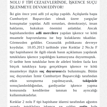
NOLU F TİPİ CEZAEVLERİNDE, İŞKENCE SUÇU
İŞLENMEYE DEVAM EDİYOR!
İki gün önce yeni adli yıl açılışı yapıldı. Açılışlarda başta
Cumhuriyet Başsavcıları olmak üzere yargıçlar
konuşmalar yaptılar. Adli sorunları, demokrasiyi, insan
haklarını, hukukun önemini anlattılar. Ancak
hapishanelerden
adli mercilere
yapılan işkence ve kötü
muamele başvurularına ise hep kulaklarını tıkadılar.
Görmezden geldiler. Cezasızlık politikasını devreye
koydular.
10.05.2013 tarihinde yine Kırıklar 2 No.lu F
tipi hapishanesi ile ilgili olarak basın açıklaması yapılarak
tutuklulara işkence yapıldığını kamuoyuna duyurmuştuk.
O tarihte hem tutuklular hem de aileleri birden fazla kez
birçok tutukluya karşı gerçekleşen işkence ve kötü
muameleye ilişkin
suç duyurusu
nda bulunmuştu. Bütün
suç duyuruları İzmir Cumhuriyet Başsavcılığı tarafından
etkin soruşturma yapılmayarak,
takipsizle
sonuçlandırıldığından, gardiyanlar işkence yapma
konusunda kendilerine tanınan bu ayrıcalığı
kullanmaktadırlar.
Kırıklar 2 nolu F tipi hapishane idaresi tarafından ağustos
ayında tutuklulara işkence ve saldırı
rutin
hale