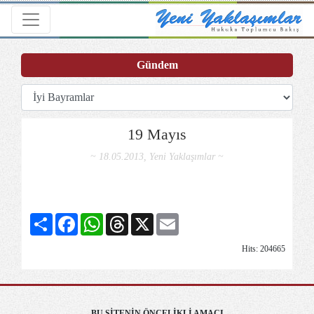
Toggle navigation
Gündem
19 Mayıs
~ 18.05.2013, Yeni Yaklaşımlar ~
Share
Facebook
WhatsApp
Threads
X
Email
Hits: 204665
BU SİTENİN ÖNCELİKLİ AMACI