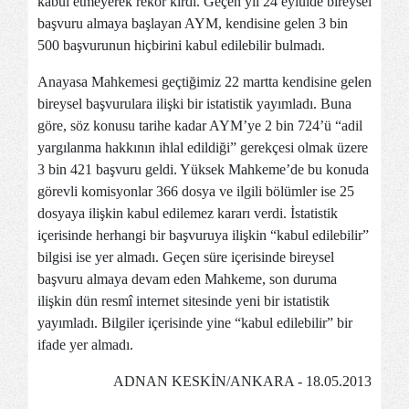
kabul etmeyerek rekor kırdı. Geçen yıl 24 eylülde bireysel
başvuru almaya başlayan AYM, kendisine gelen 3 bin
500 başvurunun hiçbirini kabul edilebilir bulmadı.
Anayasa Mahkemesi geçtiğimiz 22 martta kendisine gelen
bireysel başvurulara ilişki bir istatistik yayımladı. Buna
göre, söz konusu tarihe kadar AYM’ye 2 bin 724’ü “adil
yargılanma hakkının ihlal edildiği” gerekçesi olmak üzere
3 bin 421 başvuru geldi. Yüksek Mahkeme’de bu konuda
görevli komisyonlar 366 dosya ve ilgili bölümler ise 25
dosyaya ilişkin kabul edilemez kararı verdi. İstatistik
içerisinde herhangi bir başvuruya ilişkin “kabul edilebilir”
bilgisi ise yer almadı. Geçen süre içerisinde bireysel
başvuru almaya devam eden Mahkeme, son duruma
ilişkin dün resmî internet sitesinde yeni bir istatistik
yayımladı. Bilgiler içerisinde yine “kabul edilebilir” bir
ifade yer almadı.
ADNAN KESKİN/ANKARA - 18.05.2013