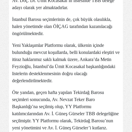
Av. Doç. Dr. Ümit Kocasakal’ın listesinde TBB delege
adayı olarak yer almaktadırlar.
İstanbul Barosu seçimlerinin de, çok büyük olasılıkla,
halen yönetimde olan ÖİÇAG tarafından kazanılacağı
öngörülmektedir.
Yeni Yaklaşımlar Platformu olarak, ülkenin içinde
bulunduğu mevcut koşullarda, belli konulardaki eleştiri ve
itiraz haklarımız saklı kalmak üzere, Ankara’da Metin
Feyzioğlu, İstanbul’da Ümit Kocasakal başkanlığındaki
listelerin desteklenmesinin doğru olacağı
değerlendirilmektedir.
Öte yandan, geçen hafta yapılan Tekirdağ Barosu
seçimleri sonucunda, Av. Nevzat Teker Baro
Başkanlığı’na seçilmiş olup, YY Platformu
katılımcılarından Av. İ. Güneş Gürseler TBB delegeliğine
seçilmiştir. YY Platformu olarak, Tekirdağ Barosu’nun
yeni yönetimini ve Av. İ. Güneş Gürseler’i kutlarız.