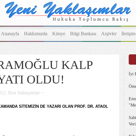
Anasayfa
Hakkımızda
Künye
Bilgi Bankası
Arşivler
İletişim
HRAMOĞLU KALP
İyi
YATI OLDU!
Öme
12, Yeni Yaklaşımlar ~
Emn
"Me
ZAMANDA SİTEMİZİN DE YAZARI OLAN PROF. DR. ATAOL
Sah
Veri