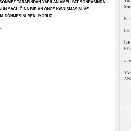
Yılı
 SÖNMEZ TARAFINDAN YAPILAN AMELİYAT SONRASINDA
Sem
UN SAĞLIĞINA BİR AN ÖNCE KAVUŞMASINI VE
A DÖNMESİNİ BEKLİYORUZ.
Ran
U…
Bir 
İŞ
ED
zaf
YA
AN