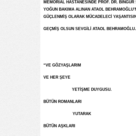
MEMORİAL HASTANESİNDE PROF. DR. BİNGÜR
YOĞUN BAKIMA ALINAN ATAOL BEHRAMOĞLU’N
GÜÇLENMİŞ OLARAK MÜCADELECİ YAŞANTISIN
GEÇMİŞ OLSUN SEVGİLİ ATAOL BEHRAMOĞL
“VE GÖZYAŞLARIM
VE HER ŞEYE
YETİŞME DUYGUSU.
BÜTÜN ROMANLARI
YUTARAK
BÜTÜN AŞKLARI