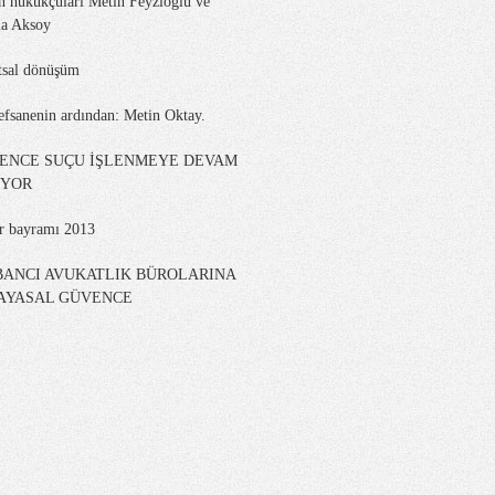
n hukukçuları Metin Feyzioğlu ve
a Aksoy
tsal dönüşüm
efsanenin ardından: Metin Oktay.
KENCE SUÇU İŞLENMEYE DEVAM
İYOR
er bayramı 2013
BANCI AVUKATLIK BÜROLARINA
AYASAL GÜVENCE