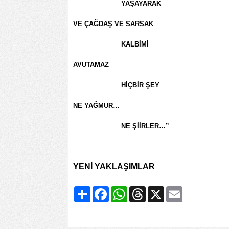
YAŞAYARAK
VE ÇAĞDAŞ VE SARSAK
KALBİMİ
AVUTAMAZ
HİÇBİR ŞEY
NE YAĞMUR…
NE ŞİİRLER…”
YENİ YAKLAŞIMLAR
Share
Facebook
WhatsApp
Threads
X
Email