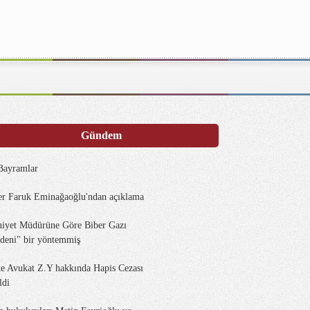
Gündem
 Bayramlar
r Faruk Eminağaoğlu'ndan açıklama
iyet Müdürüne Göre Biber Gazı
deni" bir yöntemmiş
te Avukat Z.Y hakkında Hapis Cezası
ldi