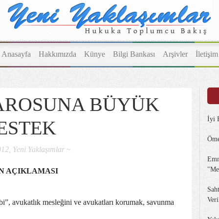
Anasayfa
Hakkımızda
Künye
Bilgi Bankası
Arşivler
İletişim
BAROSUNA BÜYÜK
İyi
ESTEK
Öme
12, Yeni Yaklaşımlar ~
Emn
"Me
N AÇIKLAMASI
Sah
Veri
ebi”, avukatlık mesleğini ve avukatları korumak, savunma