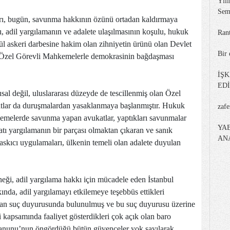
Yılı
Sem
rı, bugün, savunma hakkının özünü ortadan kaldırmaya
 adil yargılamanın ve adalete ulaşılmasının koşulu, hukuk
Ran
ül askeri darbesine hakim olan zihniyetin ürünü olan Devlet
Bir 
 Özel Görevli Mahkemelerle demokrasinin bağdaşması
İŞ
ED
l değil, uluslararası düzeyde de tescillenmiş olan Özel
tlar da duruşmalardan yasaklanmaya başlanmıştır. Hukuk
zaf
emelerde savunma yapan avukatlar, yaptıkları savunmalar
YA
atı yargılamanın bir parçası olmaktan çıkaran ve sanık
AN
kıcı uygulamaları, ülkenin temeli olan adalete duyulan
eği, adil yargılama hakkı için mücadele eden İstanbul
nda, adil yargılamayı etkilemeye teşebbüs ettikleri
dan suç duyurusunda bulunulmuş ve bu suç duyurusu üzerine
i kapsamında faaliyet gösterdikleri çok açık olan baro
 Kanunu’nun öngördüğü bütün güvenceler yok sayılarak