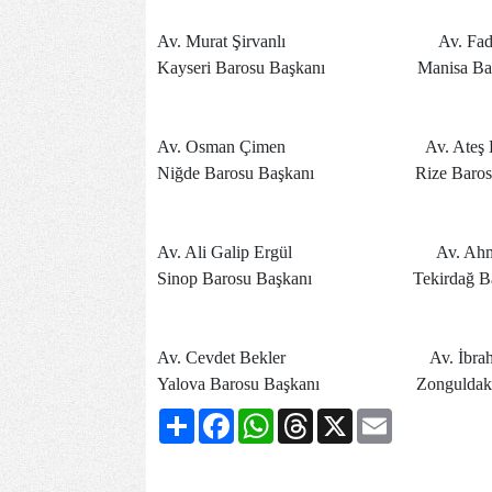
Av. Murat Şirvanlı
Av. Fadıl Ün
Kayseri Barosu Başkanı
Manisa 
Av. Osman Çimen
Av. Ateş Hatin
Niğde Barosu Başkanı
Rize Barosu B
Av. Ali Galip Ergül
Av. Ahmet Müsel
Sinop Barosu Başkanı
Tekirdağ Baros
Av. Cevdet Bekler
Av. İbrahim Ke
Yalova Barosu Başkanı
Zonguldak Baro
Share
Facebook
WhatsApp
Threads
X
Email