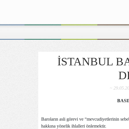
İSTANBUL 
D
~ 29.05.20
BASI
Baroların asli görevi ve “mevcudiyetlerinin seb
hakkına yönelik ihlalleri önlemektir.