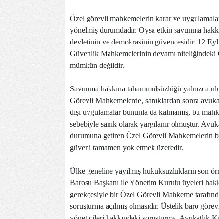
Özel görevli mahkemelerin karar ve uygulamala
yönelmiş durumdadır. Oysa etkin savunma hakkı,
devletinin ve demokrasinin güvencesidir. 12 Eyl
Güvenlik Mahkemelerinin devamı niteliğindeki
mümkün değildir.
Savunma hakkına tahammülsüzlüğü yalnızca ulusa
Görevli Mahkemelerde, sanıklardan sonra avuka
dışı uygulamalar bununla da kalmamış, bu mahk
sebebiyle sanık olarak yargılanır olmuştur. Avuk
durumuna getiren Özel Görevli Mahkemelerin bas
güveni tamamen yok etmek üzeredir.
Ülke geneline yayılmış hukuksuzlukların son örn
Barosu Başkanı ile Yönetim Kurulu üyeleri hakkı
gerekçesiyle bir Özel Görevli Mahkeme tarafın
soruşturma açılmış olmasıdır. Üstelik baro görev
yöneticileri hakkındaki soruşturma, Avukatlık