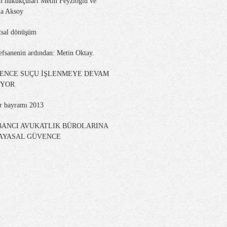
n hukukçuları Metin Feyzioğlu ve
a Aksoy
tsal dönüşüm
efsanenin ardından: Metin Oktay.
KENCE SUÇU İŞLENMEYE DEVAM
İYOR
er bayramı 2013
BANCI AVUKATLIK BÜROLARINA
AYASAL GÜVENCE