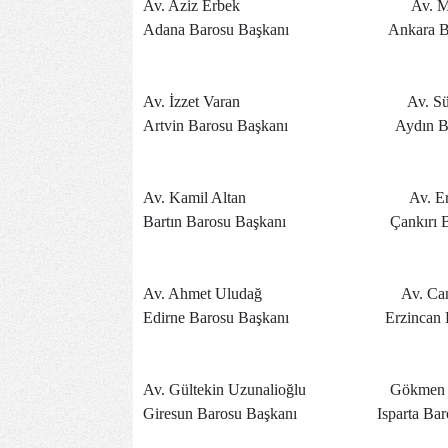
Av. Aziz Erbek
Av. Metin Fey
Adana Barosu Başkanı
Ankara Barosu 
Av. İzzet Varan
Av. Sümer Ger
Artvin Barosu Başkanı
Aydın Barosu B
Av. Kamil Altan
Av. Erkan Kör
Bartın Barosu Başkanı
Çankırı Barosu
Av. Ahmet Uludağ
Av. Can Tek
Edirne Barosu Başkanı
Erzincan Barosu
Av. Gültekin Uzunalioğlu
Gökmen Hakk
Giresun Barosu Başkanı
Isparta Barosu