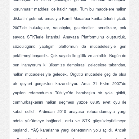
korunması” maddesi de kaldırılmıştı. Tüm bu maddelere halkın
dikkatini çekmek amacıyla Kamil Masaracı karikatürlerini çizdi.
2007’de hukukçular, sanatçılar, gazeteciler, sendikalar, çok
sayıda STK’lerle İstanbul Anayasa Platformu’nu oluşturduk,
sözcülüğünü yaptığım platformun da mücadelesiyle geri
çektirmeyi başardık. Çok sayıda ile gittik ve anlattık. Bugün de
ben inanıyorum ki ülkemize demokrasi gelecekse tabandan,
halkın mücadelesiyle gelecek. Örgütlü mücadele geç de olsa
bir şeyleri gerçekten kazandırıyor. Ama 21 Ekim 2007’de
yapılan referandumla Türkiye’de bambaşka bir yola girildi,
cumhurbaşkanını halkın seçmesi yüzde 68.95 evet oyu ile
kabul edildi. Ardından 2010 anayasa referandumuyla yargı
adeta yürütmeye bağlandı, ordu ve STK güçsüzleştirilmeye
başlandı, YAŞ kararlarına yargı denetiminin yolu açıldı. Ancak