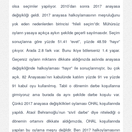
olsa seçimler yapılıyor. 2010’dan sonra 2017 anayasa
değişikliği geldi. 2017 anayasa halkoylamasının meşruluğunu
yok eden nedenlerden birincisi “hileli seçim”dir. Mühürsüz
oyların yasaya açıkça aykırı şekilde geçerli sayılmasıdır. Seçim
sonuçlarına göre yüzde 51.41 “evet”, yüzde 48.59 “hayır”
çıkıyor. Arada 2.8 fark var. Bunu ikiye bölerseniz 1.4 yapar.
Geçersiz oyların miktarını dikkate aldığınızda aslında anayasa
değişikliğinde halkoylaması “hayır” ile sonuçlanmıştır, bu çok
açık. 82 Anayasası’nın kabulünde katılım yüzde 91 ve yüzde
91 kabul oyu kullanılmış. Tabii o dönemin darbe koşullarına
girmiyoruz ama burada da aynı şekilde darbe koşulu var.
Çünkü 2017 anayasa değişiklikleri oylaması OHAL koşullarında
yapıldı. Ataol Behramoğlu’nun “sivil darbe” diye nitelediği o
dönemin ortamını dikkate aldığımızda, OHAL koşullarında
yapılan bu oylama meşru değildir. Ben 2017 halkoylamasının