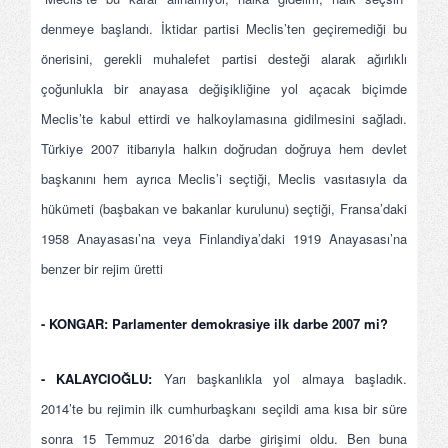
denmeye başlandı. İktidar partisi Meclis’ten geçiremediği bu
önerisini, gerekli muhalefet partisi desteği alarak ağırlıklı
çoğunlukla bir anayasa değişikliğine yol açacak biçimde
Meclis’te kabul ettirdi ve halkoylamasına gidilmesini sağladı.
Türkiye 2007 itibarıyla halkın doğrudan doğruya hem devlet
başkanını hem ayrıca Meclis’i seçtiği, Meclis vasıtasıyla da
hükümeti (başbakan ve bakanlar kurulunu) seçtiği, Fransa’daki
1958 Anayasası’na veya Finlandiya’daki 1919 Anayasası’na
benzer bir rejim üretti
- KONGAR:
Parlamenter demokrasiye ilk darbe 2007 mi?
- KALAYCIOĞLU:
Yarı başkanlıkla yol almaya başladık.
2014’te bu rejimin ilk cumhurbaşkanı seçildi ama kısa bir süre
sonra 15 Temmuz 2016’da darbe girişimi oldu. Ben buna