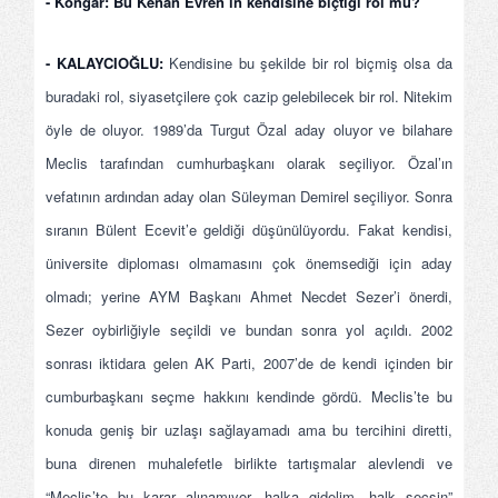
- Kongar:
Bu Kenan Evren’in kendisine biçtiği rol mü?
- KALAYCIOĞLU:
Kendisine bu şekilde bir rol biçmiş olsa da
buradaki rol, siyasetçilere çok cazip gelebilecek bir rol. Nitekim
öyle de oluyor. 1989’da Turgut Özal aday oluyor ve bilahare
Meclis tarafından cumhurbaşkanı olarak seçiliyor. Özal’ın
vefatının ardından aday olan Süleyman Demirel seçiliyor. Sonra
sıranın Bülent Ecevit’e geldiği düşünülüyordu. Fakat kendisi,
üniversite diploması olmamasını çok önemsediği için aday
olmadı; yerine AYM Başkanı Ahmet Necdet Sezer’i önerdi,
Sezer oybirliğiyle seçildi ve bundan sonra yol açıldı. 2002
sonrası iktidara gelen AK Parti, 2007’de de kendi içinden bir
cumburbaşkanı seçme hakkını kendinde gördü. Meclis’te bu
konuda geniş bir uzlaşı sağlayamadı ama bu tercihini diretti,
buna direnen muhalefetle birlikte tartışmalar alevlendi ve
“Meclis’te bu karar alınamıyor, halka gidelim, halk seçsin”