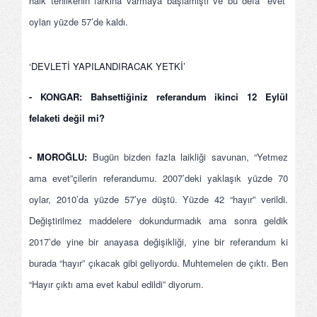
halk tehlikenin farkına varmaya başlamıştı ve bu defa “evet”
oyları yüzde 57’de kaldı.
‘DEVLETİ YAPILANDIRACAK YETKİ’
- KONGAR: Bahsettiğiniz referandum ikinci 12 Eylül
felaketi değil mi?
- MOROĞLU:
Bugün bizden fazla laikliği savunan, “Yetmez
ama evet”çilerin referandumu. 2007’deki yaklaşık yüzde 70
oylar, 2010’da yüzde 57’ye düştü. Yüzde 42 “hayır” verildi.
Değiştirilmez maddelere dokundurmadık ama sonra geldik
2017’de yine bir anayasa değişikliği, yine bir referandum ki
burada “hayır” çıkacak gibi geliyordu. Muhtemelen de çıktı. Ben
“Hayır çıktı ama evet kabul edildi” diyorum.