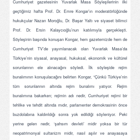
Cumhuriyet gazetesinin Yuvarlak Masa Söyleşilerinin ilki
geçtiğimiz hafta Prof. Dr. Emre Kongar’ın moderatörlüğünde
hukukçular Nazan Moroğlu, Dr. Başar Yaltı ve siyaset bilimci
Prof. Dr. Ersin Kalaycıoğlu’nun katılımıyla gerçekleşti.
Söyleşinin başında konuşan Kongar, hem gazetemizde hem de
Cumhuriyet TV’de yayımlanacak olan Yuvarlak Masa’da
Türkiye’nin siyasal, anayasal, hukuksal, ekonomik ve kültürel
sorunlarının ele alınacağını söyledi. İlk söyleşide rejim
bunalımının konuşulacağını belirten Kongar, “Çünkü Türkiye’nin
tüm sorunlarının altında rejim bunalımı yatıyor. Rejim
bunalımına bakarken; rejimin adı nedir, Cumhuriyet rejimi bir
tehlike ve tehdit altında mıdır, parlamenter demokrasinin önce
buzdolabına kaldırıldığı sonra yok edildiği söyleniyor. Peki
yerine gelen nedir, ‘şahsım devleti’ midir yoksa bir tür
neopatrimonyal sultanizm midir, nasıl aşılır ve anayasaya