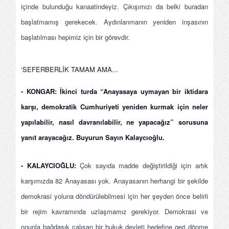
içinde bulunduğu kanaatindeyiz. Çıkışımızı da belki buradan
başlatmamış gerekecek. Aydınlanmanın yeniden inşasının
başlatılması hepimiz için bir görevdir.
‘SEFERBERLİK TAMAM AMA...
- KONGAR: İkinci turda “Anayasaya uymayan bir iktidara
karşı, demokratik Cumhuriyeti yeniden kurmak için neler
yapılabilir, nasıl davranılabilir, ne yapacağız” sorusuna
yanıt arayacağız. Buyurun Sayın Kalaycıoğlu.
- KALAYCIOĞLU:
Çok sayıda madde değiştirildiği için artık
karşımızda 82 Anayasası yok. Anayasanın herhangi bir şekilde
demokrasi yoluna döndürülebilmesi için her şeyden önce belirli
bir rejim kavramında uzlaşmamız gerekiyor. Demokrasi ve
onunla bağdaşık çalışan bir hukuk devleti hedefine geri dönme