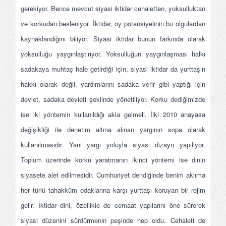
gerekiyor. Bence mevcut siyasi iktidar cehaletten, yoksulluktan
ve korkudan besleniyor. İktidar, oy potansiyelinin bu olgulardan
kaynaklandığını biliyor. Siyasi iktidar bunun farkında olarak
yoksulluğu yaygınlaştırıyor. Yoksulluğun yaygınlaşması halkı
sadakaya muhtaç hale getirdiği için, siyasi iktidar da yurttaşın
hakkı olarak değil, yardımlarını sadaka verir gibi yaptığı için
devlet, sadaka devleti şeklinde yönetiliyor. Korku dediğimizde
ise iki yöntemin kullanıldığı akla gelmeli. İlki 2010 anayasa
değişikliği ile denetim altına alınan yargının sopa olarak
kullanılmasıdır. Yani yargı yoluyla siyasi dizayn yapılıyor.
Toplum üzerinde korku yaratmanın ikinci yöntemi ise dinin
siyasete alet edilmesidir. Cumhuriyet dendiğinde benim aklıma
her türlü tahakküm odaklarına karşı yurttaşı koruyan bir rejim
gelir. İktidar dini, özellikle de cemaat yapılarını öne sürerek
siyasi düzenini sürdürmenin peşinde hep oldu. Cehaleti de