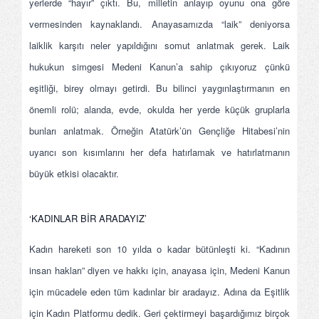
yerlerde “hayır” çıktı. Bu, milletin anlayıp oyunu ona göre
vermesinden kaynaklandı. Anayasamızda “laik” deniyorsa
laiklik karşıtı neler yapıldığını somut anlatmak gerek. Laik
hukukun simgesi Medeni Kanun’a sahip çıkıyoruz çünkü
eşitliği, birey olmayı getirdi. Bu bilinci yaygınlaştırmanın en
önemli rolü; alanda, evde, okulda her yerde küçük gruplarla
bunları anlatmak. Örneğin Atatürk’ün Gençliğe Hitabesi’nin
uyarıcı son kısımlarını her defa hatırlamak ve hatırlatmanın
büyük etkisi olacaktır.
‘KADINLAR BİR ARADAYIZ’
Kadın hareketi son 10 yılda o kadar bütünleşti ki. “Kadının
insan hakları” diyen ve hakkı için, anayasa için, Medeni Kanun
için mücadele eden tüm kadınlar bir aradayız. Adına da Eşitlik
için Kadın Platformu dedik. Geri çektirmeyi başardığımız birçok