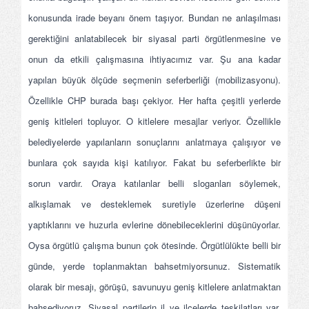
konusunda irade beyanı önem taşıyor. Bundan ne anlaşılması
gerektiğini anlatabilecek bir siyasal parti örgütlenmesine ve
onun da etkili çalışmasına ihtiyacımız var. Şu ana kadar
yapılan büyük ölçüde seçmenin seferberliği (mobilizasyonu).
Özellikle CHP burada başı çekiyor. Her hafta çeşitli yerlerde
geniş kitleleri topluyor. O kitlelere mesajlar veriyor. Özellikle
belediyelerde yapılanların sonuçlarını anlatmaya çalışıyor ve
bunlara çok sayıda kişi katılıyor. Fakat bu seferberlikte bir
sorun vardır. Oraya katılanlar belli sloganları söylemek,
alkışlamak ve desteklemek suretiyle üzerlerine düşeni
yaptıklarını ve huzurla evlerine dönebileceklerini düşünüyorlar.
Oysa örgütlü çalışma bunun çok ötesinde. Örgütlülükte belli bir
günde, yerde toplanmaktan bahsetmiyorsunuz. Sistematik
olarak bir mesajı, görüşü, savunuyu geniş kitlelere anlatmaktan
bahsediyoruz. Siyasal partilerin il ve ilçelerde teşkilatları var,