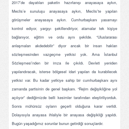
2017’de dayatılan paketin hazırlanışı anayasaya aykırı,
Meclis’e sunuluşu anayasaya aykırı, Meclis’te yapılan
görüşmeler anayasaya aykırı. Cumhurbaşkanı yasamayı
kontrol ediyor, yargıyı şekillendiriyor, atamalar tek kişiye
bağlanıyor, eğitim ve ordu aynı şekilde. “Uluslararası
anlaşmaları akdedebilir” diyor ancak bir insan hakları
sözleşmesinden vazgeçme yetkisi yok. Ama İstanbul
Sözleşmesi’nden bir imza ile çıkıldı. Devleti yeniden
yapılandıracak, isterse bölgesel idari yapıları da kurabilecek
yetkisi var. Bu kadar yetkiye sahip bir cumhurbaşkanı aynı
zamanda partisinin de genel başkanı. “Rejim değişikliğine yol
açılıyor” dediğimizde belli kesimler tarafından eleştiriliyorduk.
Sonra mühürsüz oyların geçerli olduğuna karar verildi.
Dolayısıyla anayasa ihlaliyle bir anayasa değişikliği yapıldı.
Bugün yaşadığımız sorunlar bunun getirdiği sonuçlardır.