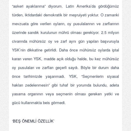
“askeri ayaklanma” diyorum. Latin Amerika’da gördüğümüz
türden, iktidardaki demokratik bir meşruiyeti yoktur. O zamanki
mevzuata göre verilen oyların, oy pusulalarının ve zarflarının
üzerinde sandık kurulunun mührü olması gerekiyor. 2.5 milyon
civarında mühürsüz oy ve zarf aynı gün yapılan başvuruyla
YSK’nin dikkatine getirildi. Daha önce mühürsüz oylarda iptal
kararı veren YSK, madde açık olduğu halde, bu kez mühürsüz
oy pusulaları ve zarfları geçerli saydı. Böyle bir durum daha
önce tarihimizde yaşanmadı. YSK, “Seçmenlerin siyasal
hakları zedelenmesin” gibi tuhaf bir yorumda bulundu, adeta
yasama organının veya seçmenin olması gereken yetki ve
gücü kullanmakta beis görmedi.
‘BEŞ ÖNEMLİ ÖZELLİK’