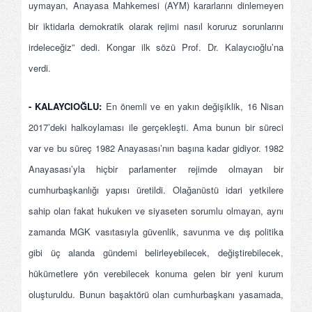
uymayan, Anayasa Mahkemesi (AYM) kararlarını dinlemeyen
bir iktidarla demokratik olarak rejimi nasıl koruruz sorunlarını
irdeleceğiz” dedi. Kongar ilk sözü Prof. Dr. Kalaycıoğlu’na
verdi.
- KALAYCIOĞLU:
En önemli ve en yakın değişiklik, 16 Nisan
2017’deki halkoylaması ile gerçekleşti. Ama bunun bir süreci
var ve bu süreç 1982 Anayasası’nın başına kadar gidiyor. 1982
Anayasası’yla hiçbir parlamenter rejimde olmayan bir
cumhurbaşkanlığı yapısı üretildi. Olağanüstü idari yetkilere
sahip olan fakat hukuken ve siyaseten sorumlu olmayan, aynı
zamanda MGK vasıtasıyla güvenlik, savunma ve dış politika
gibi üç alanda gündemi belirleyebilecek, değiştirebilecek,
hükümetlere yön verebilecek konuma gelen bir yeni kurum
oluşturuldu. Bunun başaktörü olan cumhurbaşkanı yasamada,