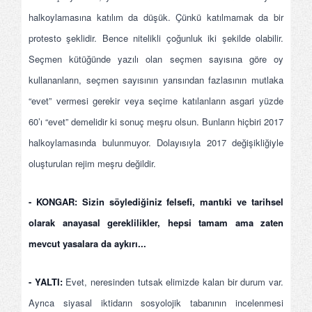
halkoylamasına katılım da düşük. Çünkü katılmamak da bir
protesto şeklidir. Bence nitelikli çoğunluk iki şekilde olabilir.
Seçmen kütüğünde yazılı olan seçmen sayısına göre oy
kullananların, seçmen sayısının yarısından fazlasının mutlaka
“evet” vermesi gerekir veya seçime katılanların asgari yüzde
60’ı “evet” demelidir ki sonuç meşru olsun. Bunların hiçbiri 2017
halkoylamasında bulunmuyor. Dolayısıyla 2017 değişikliğiyle
oluşturulan rejim meşru değildir.
- KONGAR:
Sizin söylediğiniz felsefi, mantıki ve tarihsel
olarak anayasal gereklilikler, hepsi tamam ama zaten
mevcut yasalara da aykırı...
- YALTI:
Evet, neresinden tutsak elimizde kalan bir durum var.
Ayrıca siyasal iktidarın sosyolojik tabanının incelenmesi