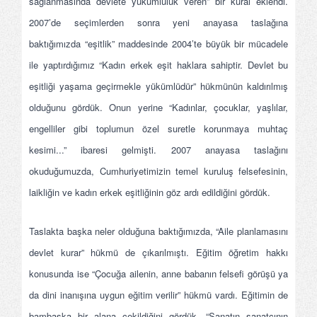
sağlanmasında devlete yükümlülük veren” bir kural eklendi.
2007’de seçimlerden sonra yeni anayasa taslağına
baktığımızda “eşitlik” maddesinde 2004’te büyük bir mücadele
ile yaptırdığımız “Kadın erkek eşit haklara sahiptir. Devlet bu
eşitliği yaşama geçirmekle yükümlüdür” hükmünün kaldırılmış
olduğunu gördük. Onun yerine “Kadınlar, çocuklar, yaşlılar,
engelliler gibi toplumun özel suretle korunmaya muhtaç
kesimi...” ibaresi gelmişti. 2007 anayasa taslağını
okuduğumuzda, Cumhuriyetimizin temel kuruluş felsefesinin,
laikliğin ve kadın erkek eşitliğinin göz ardı edildiğini gördük.
Taslakta başka neler olduğuna baktığımızda, “Aile planlamasını
devlet kurar” hükmü de çıkarılmıştı. Eğitim öğretim hakkı
konusunda ise “Çocuğa ailenin, anne babanın felsefi görüşü ya
da dini inanışına uygun eğitim verilir” hükmü vardı. Eğitimin de
bambaşka bir alana çekildiğini gördük. “Sanatın sanatçının