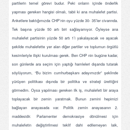
partilerin temel görevi budur. Peki onların içinde önderlik
yapması gereken hangisi olmalı, tabii ki ana muhalefet partisi.
Anketlere baktığımızda CHP’nin oyu yüzde 30- 35’ler civarında.
Tek başına yüzde 50 artı biri sağlayamıyor. Öyleyse ana
muhalefet partisinin yüzde 50 artı 1’i yakalayacak ve aşacak
şekilde muhalefette yer alan diğer partiler ve toplumun örgütlü
kesimleriyle ilişki kurulması gerek. Ben CHP nin bugüne kadar,
son günlerde ara seçim için yaptığı hamleleri dışarıda tutarak
söylüyorum, “Bu bizim cumhurbaşkanı adayımızdır” şeklinde
yürüyen politikası dışında bir politika ve strateji ürettiğini
görmedim. Oysa yapılması gereken ilk iş, muhalefeti bir araya
toplayacak bir zemin yaratmak. Bunun zemini hepimizi
bağlayan anayasada var. Politik zemin anayasanın 2.
maddesidir. Parlamenter demokrasiye dönülmesi için
muhalefetin değiştirilmesi teklif dahi edilemeyen laik,