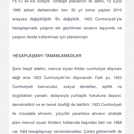
FETÖ ile kol kolaydı. Stratejik planlarının ilk adımı, 12 Eylül
1980 askeri darbesinden tam 30 yıl sonra yapılan 2010
anayasa değişikliğidir. Bu değişiklik, 1923 Cumhuriyeti’yle
hesaplaşmada yargının ele geçirilmesi amacını taşıyordu ve
yargının ileride kullanılması için planlanmıştı.
‘HESAPLAŞMAYI TAMAMLAMADILAR’
Şunu tespit edelim, mevcut siyasi iktidar cumhuriyet düşmanı
değil ama 1923 Cumhuriyeti’nin düşmanıdır. Fark şu, 1923
Cumhuriyeti kamucudur, sosyal devletten, eşitlik ve
özgürlükten yanadır, dolayısıyla yurttaşlık hukukuna dayanır,
demokratiktir ve en temel özelliği de laikliktir. 1923 Cumhuriyeti
ile mücadele etmenin, yüzyıllık paranteze almanın stratejik
planı mevcut siyasi iktidarın kafasında başından beri var. Hâlâ
var, hâlâ hesaplaşmayı tamamlamadılar. Çünkü göstermelik de