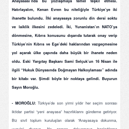
Anayasası’nda bu yozlaşmaya temel teşkil etmesi.
Hatırlayalım, Kenan Evren bu niteliğiyle Türkiye’ye iki
ihanette bulundu. İlki anayasaya zorunlu din dersi soktu
ve laiklik ilkesini zedeledi. İki, Yunanistan’ın NATO’ya
dönmesine, Kıbrıs konusunu dışarıda tutarak onay verip
Türkiye’nin Kıbrıs ve Ege’deki haklarından vazgeçmesine
yol açarak ülke çapında daha büyük bir ihanete neden
oldu. Eski Yargıtay Başkanı Sami Selçuk’un 16 Nisan ile
ilgili “Hukuk Dünyasında Doğmayan Halkoylaması” adında
bir kitabı var. Şimdi böyle bir noktaya gelindi. Buyurun
Sayın Moroğlu.
- MOROĞLU:
Türkiye’de son yirmi yıldır her seçim sonrası
iktidar partisi “yeni anayasa” hazırlıklarını gündeme getiriyor.
Biz sivil toplum kuruluşları olarak “Anayasaya dokunma,
uygula” diyoruz. Ne zaman dokunmaya başladılarsa