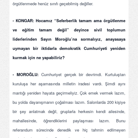
örgütlenmede henüz sınıfı geçebilmiş değiller.
- KONGAR: Hocamız “Seferberlik tamam ama örgütlenme
ve eğitim tamam değil” deyince sivil toplumun
liderlerinden Sayın Moroğlu’na sormalıyız, anayasaya
uymayan bir iktidarla demokratik Cumhuriyeti yeniden
kurmak için ne yapabiliriz?
- MOROĞLU:
Cumhuriyet gerçek bir devrimdi. Kurtuluştan
kuruluşa her aşamasında milletin iradesi vardı. Şimdi aynı
mantığı yeniden hayata geçirmeliyiz. Çok emek vermek lazım,
bu yolda dayanışmanın çoğalması lazım. Salonlarda 200 kişiye
bir şey anlatmak değil, gruplarla herkesin kendi ailesinde,
mahallesinde, öğrendiklerini paylaşması lazım. Bunu
referandum sürecinde denedik ve hiç tahmin edilmeyen