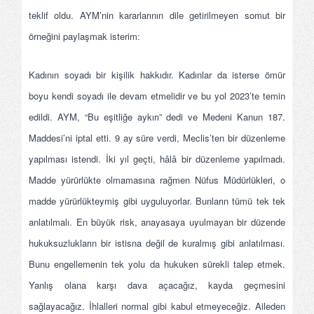
teklif oldu. AYM’nin kararlarının dile getirilmeyen somut bir
örneğini paylaşmak isterim:
Kadının soyadı bir kişilik hakkıdır. Kadınlar da isterse ömür
boyu kendi soyadı ile devam etmelidir ve bu yol 2023’te temin
edildi. AYM, “Bu eşitliğe aykırı” dedi ve Medeni Kanun 187.
Maddesi’ni iptal etti. 9 ay süre verdi, Meclis’ten bir düzenleme
yapılması istendi. İki yıl geçti, hâlâ bir düzenleme yapılmadı.
Madde yürürlükte olmamasına rağmen Nüfus Müdürlükleri, o
madde yürürlükteymiş gibi uyguluyorlar. Bunların tümü tek tek
anlatılmalı. En büyük risk, anayasaya uyulmayan bir düzende
hukuksuzlukların bir istisna değil de kuralmış gibi anlatılması.
Bunu engellemenin tek yolu da hukuken sürekli talep etmek.
Yanlış olana karşı dava açacağız, kayda geçmesini
sağlayacağız. İhlalleri normal gibi kabul etmeyeceğiz. Aileden