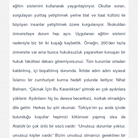
eğitim sistemini kullanarak yaygınlaştırıyor. Okullar soran,
sorgulayan yurttaş yetiştirmek yerine biat ve itaat kültürü ile
büyüyen insanlar yetiştirmek üzere kurgulanıyor. İlkokuldan
üniversiteye durum hep aynı. Uygulanan eğitim sistemi
nedeniyle biz bir iki kuşağı kaybettik. Örneğin, 200’den fazla
üniversite var ama bunca hukuksuzluk yaşanırken konuşan bir
hukuk fakültesi dekanı göremiyorsunuz. Tüm kurumlar ortadan
kaldırılmış, içi boşaltılmış durumda. İktidar adım adım siyasal
İslamcı bir cumhuriyet kurma hedefi yolunda ilerliyor. Nihat
Behram, “Çıkmak İçin Bu Karanlıktan” şiirinde en çok aydınlara
yüklenir. Aydınların hiç bu derece beceriksiz, korkak olmadığını
dile getirir. Herkes bu şiiri okumalı. Türkiye’nin şu anda içinde
bulunduğu koşullar hepimizi kötümser yapmış olsa da
Atatürk’ün çok ünlü bir sözü vardır: “Umutsuz durumlar yoktur,
umutsuz kişiler vardır.” Bizim umutsuz olmamızı gerektiren bir