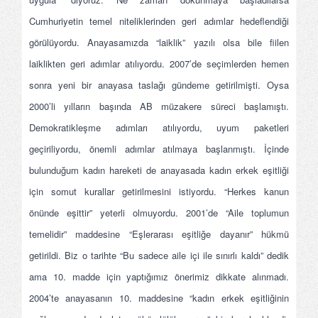
Cumhuriyetin temel niteliklerinden geri adımlar hedeflendiği
görülüyordu. Anayasamızda “laiklik” yazılı olsa bile fiilen
laiklikten geri adımlar atılıyordu. 2007’de seçimlerden hemen
sonra yeni bir anayasa taslağı gündeme getirilmişti. Oysa
2000’li yılların başında AB müzakere süreci başlamıştı.
Demokratikleşme adımları atılıyordu, uyum paketleri
geçiriliyordu, önemli adımlar atılmaya başlanmıştı. İçinde
bulunduğum kadın hareketi de anayasada kadın erkek eşitliği
için somut kurallar getirilmesini istiyordu. “Herkes kanun
önünde eşittir” yeterli olmuyordu. 2001’de “Aile toplumun
temelidir” maddesine “Eşlerarası eşitliğe dayanır” hükmü
getirildi. Biz o tarihte “Bu sadece aile içi ile sınırlı kaldı” dedik
ama 10. madde için yaptığımız önerimiz dikkate alınmadı.
2004’te anayasanın 10. maddesine “kadın erkek eşitliğinin