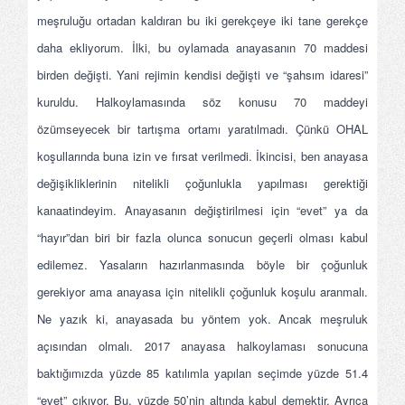
meşruluğu ortadan kaldıran bu iki gerekçeye iki tane gerekçe
daha ekliyorum. İlki, bu oylamada anayasanın 70 maddesi
birden değişti. Yani rejimin kendisi değişti ve “şahsım idaresi”
kuruldu. Halkoylamasında söz konusu 70 maddeyi
özümseyecek bir tartışma ortamı yaratılmadı. Çünkü OHAL
koşullarında buna izin ve fırsat verilmedi. İkincisi, ben anayasa
değişikliklerinin nitelikli çoğunlukla yapılması gerektiği
kanaatindeyim. Anayasanın değiştirilmesi için “evet” ya da
“hayır”dan biri bir fazla olunca sonucun geçerli olması kabul
edilemez. Yasaların hazırlanmasında böyle bir çoğunluk
gerekiyor ama anayasa için nitelikli çoğunluk koşulu aranmalı.
Ne yazık ki, anayasada bu yöntem yok. Ancak meşruluk
açısından olmalı. 2017 anayasa halkoylaması sonucuna
baktığımızda yüzde 85 katılımla yapılan seçimde yüzde 51.4
“evet” çıkıyor. Bu, yüzde 50’nin altında kabul demektir. Ayrıca