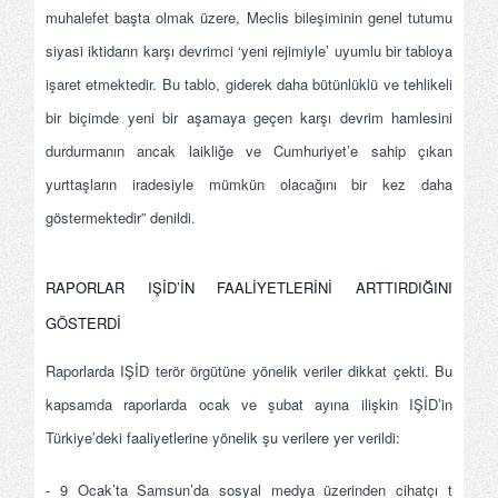
muhalefet başta olmak üzere, Meclis bileşiminin genel tutumu
siyasi iktidarın karşı devrimci ‘yeni rejimiyle’ uyumlu bir tabloya
işaret etmektedir. Bu tablo, giderek daha bütünlüklü ve tehlikeli
bir biçimde yeni bir aşamaya geçen karşı devrim hamlesini
durdurmanın ancak laikliğe ve Cumhuriyet’e sahip çıkan
yurttaşların iradesiyle mümkün olacağını bir kez daha
göstermektedir” denildi.
RAPORLAR IŞİD’İN FAALİYETLERİNİ ARTTIRDIĞINI
GÖSTERDİ
Raporlarda IŞİD terör örgütüne yönelik veriler dikkat çekti. Bu
kapsamda raporlarda ocak ve şubat ayına ilişkin IŞİD’in
Türkiye’deki faaliyetlerine yönelik şu verilere yer verildi:
- 9 Ocak’ta Samsun’da sosyal medya üzerinden cihatçı terör ör