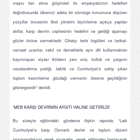
meşru ilan etme girişimleri ile emperyalizmin hedefleri
doğrultusunda ülkemizi adeta bir sömürge konumuna düşüren
yüzyıllar öncesinin ilkel yönetim biçimlerine açıkça yapılan
atıflar, karşı devrim cephesinin hedefini ve geldiği aşamayı
gözler önüne sermektedir. Cihatçı terör örgütleri ve tarikat-
cemaat uzantısı vakıf ve derneklerle aynı dili kullanmaktan
kaçınmayan siyasi iktidarın yanı sıra; kolluk ve yargının
cezalandırma pratiği, laiklik ve Cumhuriyet’e sahip çıkan
toplum kesimlerine gözdağı vermenin ötesine geçildiğinin
göstergesidir” denildi.
‘MEB KARŞI DEVRİMİN AYGITI HALİNE GETİRİLDİ’
Bu süreçte eğitimdeki gündeme ilişkin raporda; “Laik
Cumhuriyet’e karşı Osmanlı devlet ve toplum düzeni
propagandasının gerek siyasette, gerek eğitimden başlayarak