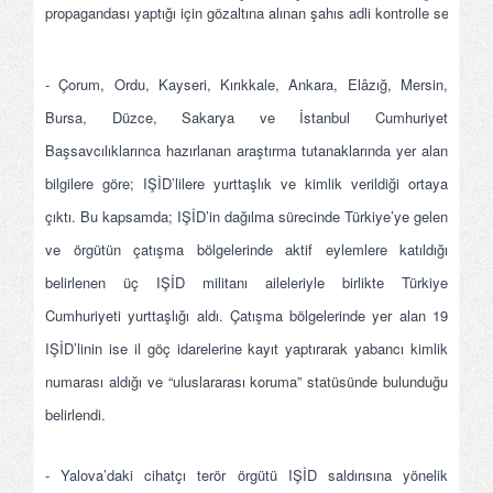
propagandası yaptığı için gözaltına alınan şahıs adli kontrolle serbest bı
- Çorum, Ordu, Kayseri, Kırıkkale, Ankara, Elâzığ, Mersin,
Bursa, Düzce, Sakarya ve İstanbul Cumhuriyet
Başsavcılıklarınca hazırlanan araştırma tutanaklarında yer alan
bilgilere göre; IŞİD’lilere yurttaşlık ve kimlik verildiği ortaya
çıktı. Bu kapsamda; IŞİD’in dağılma sürecinde Türkiye’ye gelen
ve örgütün çatışma bölgelerinde aktif eylemlere katıldığı
belirlenen üç IŞİD militanı aileleriyle birlikte Türkiye
Cumhuriyeti yurttaşlığı aldı. Çatışma bölgelerinde yer alan 19
IŞİD’linin ise il göç idarelerine kayıt yaptırarak yabancı kimlik
numarası aldığı ve “uluslararası koruma” statüsünde bulunduğu
belirlendi.
- Yalova’daki cihatçı terör örgütü IŞİD saldırısına yönelik