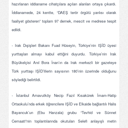
hazırlanan iddianame cihatçılara açılan alanları ortaya çıkardı.
İddianamede, 24 kentte, “DAEŞ terör örgütü yanlısı olarak
faaliyet gösteren” toplam 97 dernek, mescit ve medrese tespit
edildi.
- Irak Dışişleri Bakanı Fuad Hüseyin, Türkiye’nin IŞİD üyesi
yurttaşları almayı kabul ettiğini duyurdu. Türkiye’nin Irak
Büyükelçisi Anıl Bora İnan’ın da Irak merkezli bir gazeteye
Türk yurttaşı IŞİD’lilerin sayısının 180’nin üzerinde olduğunu
söylediği belirtildi.
- İstanbul Arnavutköy Necip Fazıl Kısakürek İmam-Hatip
Ortaokulu’nda erkek öğrencilere IŞİD ve Elkaide bağlantılı Halis
Bayancuk’un (Ebu Hanzala) grubu “Tevhid ve Sünnet
Cemaati”nin toplantılarında okutulan Selefi anlayışlı metin