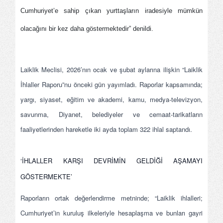
Cumhuriyet’e sahip çıkan yurttaşların iradesiyle mümkün
olacağını bir kez daha göstermektedir” denildi.
Laiklik Meclisi, 2026’nın ocak ve şubat aylarına ilişkin “Laiklik
İhlaller Raporu”nu önceki gün yayımladı. Raporlar kapsamında;
yargı, siyaset, eğitim ve akademi, kamu, medya-televizyon,
savunma, Diyanet, belediyeler ve cemaat-tarikatların
faaliyetlerinden hareketle iki ayda toplam 322 ihlal saptandı.
‘İHLALLER KARŞI DEVRİMİN GELDİĞİ AŞAMAYI
GÖSTERMEKTE’
Raporların ortak değerlendirme metninde; “Laiklik ihlalleri;
Cumhuriyet’in kuruluş ilkeleriyle hesaplaşma ve bunları gayri