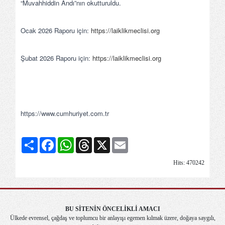
“Muvahhiddin Andı”nın okutturuldu.
Ocak 2026 Raporu için:
https://laiklikmeclisi.org
Şubat 2026 Raporu için:
https://laiklikmeclisi.org
https://www.cumhuriyet.com.tr
Share
Facebook
WhatsApp
Threads
X
Email
Hits: 470242
BU SİTENİN ÖNCELİKLİ AMACI
Ülkede evrensel, çağdaş ve toplumcu bir anlayışı egemen kılmak üzere, doğaya saygılı,