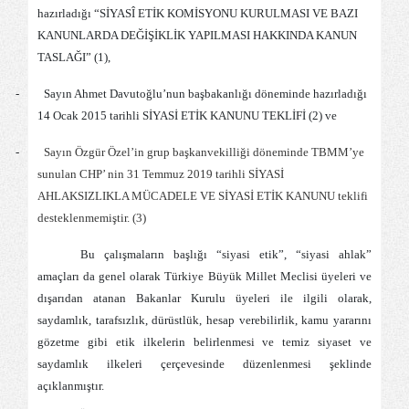
hazırladığı “SİYASÎ ETİK KOMİSYONU KURULMASI VE BAZI
KANUNLARDA DEĞİŞİKLİK YAPILMASI HAKKINDA KANUN
TASLAĞI” (1),
-
Sayın Ahmet Davutoğlu’nun başbakanlığı döneminde hazırladığı
14 Ocak 2015 tarihli SİYASİ ETİK KANUNU TEKLİFİ (2) ve
-
Sayın Özgür Özel’in grup başkanvekilliği döneminde TBMM’ye
sunulan CHP’ nin 31 Temmuz 2019 tarihli SİYASİ
AHLAKSIZLIKLA MÜCADELE VE SİYASİ ETİK KANUNU teklifi
desteklenmemiştir. (3)
Bu çalışmaların başlığı “siyasi etik”, “siyasi ahlak”
amaçları da genel olarak Türkiye Büyük Millet Meclisi üyeleri ve
dışarıdan atanan Bakanlar Kurulu üyeleri ile ilgili olarak,
saydamlık, tarafsızlık, dürüstlük, hesap verebilirlik, kamu yararını
gözetme gibi etik ilkelerin belirlenmesi ve temiz siyaset ve
saydamlık ilkeleri çerçevesinde düzenlenmesi şeklinde
açıklanmıştır.