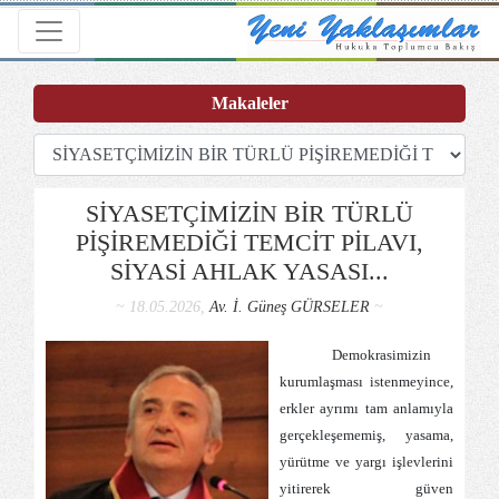
Toggle navigation
Makaleler
SİYASETÇİMİZİN BİR TÜRLÜ
PİŞİREMEDİĞİ TEMCİT PİLAVI,
SİYASİ AHLAK YASASI...
~ 18.05.2026,
Av. İ. Güneş GÜRSELER
~
Demokrasimizin
kurumlaşması istenmeyince,
erkler ayrımı tam anlamıyla
gerçekleşememiş, yasama,
yürütme ve yargı işlevlerini
yitirerek güven