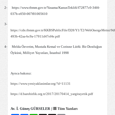
2-
https://www.tbmm.gov.tr/Yasama/KanunTeklifi/f72877c0-34f4-
037b-e050-007f01005610
3-
https://cdn.tbmm.gov.tr/KKBSPublicFile/D28/Y1/T2/WebOnergeMetni/9d
493b-42aa-bc9a-17911d47ef4e.pdf
4-
Melda Özverim, Mustafa Kemal ve Corinne Lütfü. Bir Dostluğun
Öyküsü, Milliyet Yayınları, İstanbul 1998
Ayrıca bakınız:
https://www.yeniyaklasimlar.org/?d=11131
https://d.barobirlik.org.tr/2017/20170414_yargitayetik.pdf
Av. İ. Güneş GÜRSELER |
Tüm Yazıları