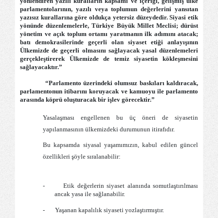
yönlendiren yazılı kuralların kapsamı ve içeriği, gelişmiş ülke
parlamentolarının, yazılı veya toplumun değerlerini yansıtan
yazısız kurallarına göre oldukça yetersiz düzeydedir. Siyasi etik
yönünde düzenlemelerle, Türkiye Büyük Millet Meclisi; dürüst
yönetim ve açık toplum ortamı yaratmanın ilk adımını atacak;
batı demokrasilerinde geçerli olan siyaset etiği anlayışının
Ülkemizde de geçerli olmasını sağlayacak yasal düzenlemeleri
gerçekleştirerek Ülkemizde de temiz siyasetin kökleşmesini
sağlayacaktır.”
“Parlamento üzerindeki olumsuz baskıları kaldıracak,
parlamentonun itibarını koruyacak ve kamuoyu ile parlamento
arasında köprü oluşturacak bir işlev görecektir.”
Yasalaşması engellenen bu üç öneri de siyasetin
yapılanmasının ülkemizdeki durumunun itirafıdır.
Bu kapsamda siyasal yaşamımızın, kabul edilen güncel
özellikleri şöyle sıralanabilir:
-
Etik değerlerin siyaset alanında somutlaştırılması
ancak yasa ile sağlanabilir.
-
Yaşanan kapalılık siyaseti yozlaştırmıştır.