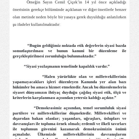
Örneğin Sayın Cemil Çiçek’in 14 yıl önce açıkladığı
önerisinin gerekçe bölümünde açıklanan ve diğer önerilerle benzer
olan metinde neden böyle bir yasaya gerek duyulduğu anlatılırken
şu ifadeler kullanılmaktadır:
“Bugün geldiğimiz noktada etik değerlerin siyasi bazda
somutlaştırılması ve bunun kanuni bir düzenleme ile
gerçekleştirilmesi zorunluluğu bulunmaktadır.”
“Siyasi yozlaşmanın temelinde kapalılık vardır.”
“Halen yürürlükte olan ve milletvekillerinin
yapamayacakları işleri düzenleyen Kanunda yer alan bazı
hükümler bu amaca hizmet etmektedir. Ancak bu düzenlemelerin
siyaset dünyamızın ihtiyaç duyduğu çağdaş siyasi etik, ölçü ve
kriterlerin karşılanması açısından yetersiz kaldığı açıktır.”
“Demokrasimiz açısından, temel sorumluluk siyasi
partilere ve milletvekillerine düşmektedir. Milletvekilleri ve
dışarıdan bakan olanlar; yaşamları, uğraşları, üslupları ve
davranışları ile topluma örnek olmalı; erdemli ve ilkeli tavırları
ile toplumun güvenini kazanarak demokrasimizin önünü
açmalıdır. Ülkemizde milletvekillerinin davranışlarını