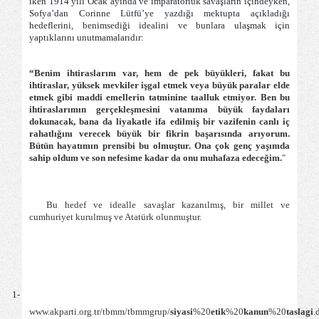
iken 1914 yılı Ocak ayında ve imparatorluk savaşların içindeyken,
Sofya’dan Corinne Lütfü’ye yazdığı mektupta açıkladığı
hedeflerini, benimsediği idealini ve bunlara ulaşmak için
yaptıklarını unutmamalarıdır:
“Benim ihtiraslarım var, hem de pek büyükleri, fakat bu
ihtiraslar, yüksek mevkiler işgal etmek veya büyük paralar elde
etmek gibi maddi emellerin tatminine taalluk etmiyor. Ben bu
ihtiraslarımın gerçekleşmesini vatanıma büyük faydaları
dokunacak, bana da liyakatle ifa edilmiş bir vazifenin canlı iç
rahatlığını verecek büyük bir fikrin başarısında arıyorum.
Bütün hayatımın prensibi bu olmuştur. Ona çok genç yaşımda
sahip oldum ve son nefesime kadar da onu muhafaza edeceğim.
"
Bu hedef ve idealle savaşlar kazanılmış, bir millet ve
cumhuriyet kurulmuş ve Atatürk olunmuştur.
1-
www.akparti.org.tr/tbmm/tbmmgrup/
siyasi
%20
etik
%20
kanun
%20
taslagi
.