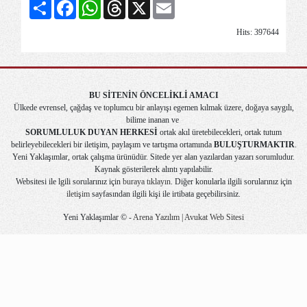
Share
Facebook
WhatsApp
Threads
X
Email
Hits: 397644
BU SİTENİN ÖNCELİKLİ AMACI
Ülkede evrensel, çağdaş ve toplumcu bir anlayışı egemen kılmak üzere, doğaya saygılı,
bilime inanan ve
SORUMLULUK DUYAN HERKESİ
ortak akıl üretebilecekleri, ortak tutum
belirleyebilecekleri bir iletişim, paylaşım ve tartışma ortamında
BULUŞTURMAKTIR
.
Yeni Yaklaşımlar, ortak çalışma ürünüdür. Sitede yer alan yazılardan yazarı sorumludur.
Kaynak gösterilerek alıntı yapılabilir.
Websitesi ile lgili sorularınız için
buraya tıklayın
. Diğer konularla ilgili sorularınız için
iletişim
sayfasından ilgili kişi ile irtibata geçebilirsiniz.
Yeni Yaklaşımlar © -
Arena Yazılım | Avukat Web Sitesi