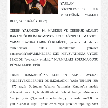
YAPILAN
DÜZENLEMELER İLE
MESLEĞİMİZ “YAMALI
BOHÇAYA” DÖNÜYOR. (*)
GEREK YASAMIZIN 44. MADDESİ VE GEREKSE ADALET
BAKANLIĞI BİLİM KOMİSYONU TASLAĞININ 81.
MADDESİ,
YABANCI AVUKATLARIN ÜLKEMİZDE,
yabancı hukuklar ve
milletlerarası hukuk konularında yalnızca
danışmanlıkYAPABİLMELERİ İÇİN MEVZUATIMIZA UYGUN
ŞEKİLDE “avukatlık ortaklığı” KURMALARI ZORUNLUĞUNU
DÜZENLEMEKTEDİR.
TBMM BAŞKANLIĞINA SUNULAN AKP’Lİ AVUKAT
MİLLETVEKİLLERİNİN DE İMZALADIĞI YASA TEKLİFİ İSE;
4875 sayılı
Doğrudan Yabancı Yatırımlar Kanunu’na madde
eklenerek; en az üç farklı ülkede aktif olarak faaliyet gösteren ve
bazı faaliyetleri
(!) yapmak üzere kurulan, yıllık hasılatının %80’ini
yurt dışındaki ilişkili şirketlerden veya şirketler topluluğundan