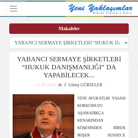
Toggle navigation
Makaleler
YABANCI SERMAYE ŞİRKETLERİ
“HUKUK DANIŞMANLIĞI” DA
YAPABİLECEK...
~ 12.05.2026,
Av. İ. Güneş GÜRSELER
~
YENİ AVUKATLIK YASASI
KORKUMUZU
AŞAMADIKÇA
KENARINDAN
KÖŞESİNDEN BİRER
İKİŞER SESSİZCE