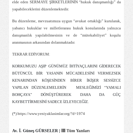
elde eden SERMAYE ŞİRKETLERİNİN “hukuk danışmanlığı” da
yapabileceklerini düzenlemektedir.
Bu düzenleme, mevzuatımıza uygun “avukat ortaklığı” kurularak,
yabancı hukuklar ve milletlerarası hukuk konularında yalnızca
danışmanlık yapılabilmesinin ve de “mütekabiliyet” koşulu
aranmasının arkasından dolanmaktadır.
TEKRAR EDİYORUM:
KORKUMUZU AŞIP GÜNÜMÜZ İHTİYAÇLARINI GİDERECEK
BÜTÜNCÜL BİR YASANIN MÜCADELESİNİ VERMEZSEK
KENARINDAN KÖŞESİNDEN BİRER İKİŞER SESSİZCE
YAPILAN DÜZENLEMELERİN
MESLEĞİMİZİ “YAMALI
BOHÇAYA” DÖNÜŞTÜREREK DAHA DA GÜÇ
KAYBETTİRMESİNİ SADECE İZLEYECEĞİZ.
(*)
https://www.yeniyaklasimlar.org/?d=1974
Av. İ. Güneş GÜRSELER |
Tüm Yazıları