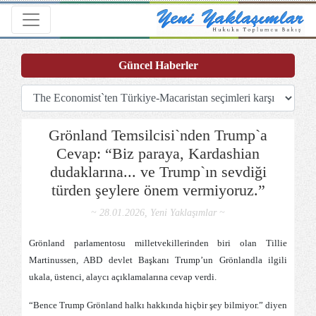
Toggle navigation
Güncel Haberler
Grönland Temsilcisi`nden Trump`a
Cevap: “Biz paraya, Kardashian
dudaklarına... ve Trump`ın sevdiği
türden şeylere önem vermiyoruz.”
~ 28.01.2026, Yeni Yaklaşımlar ~
Grönland parlamentosu milletvekillerinden biri olan Tillie
Martinussen, ABD devlet Başkanı Trump’un Grönlandla ilgili
ukala, üstenci, alaycı açıklamalarına cevap verdi.
“Bence Trump Grönland halkı hakkında hiçbir şey bilmiyor.” diyen