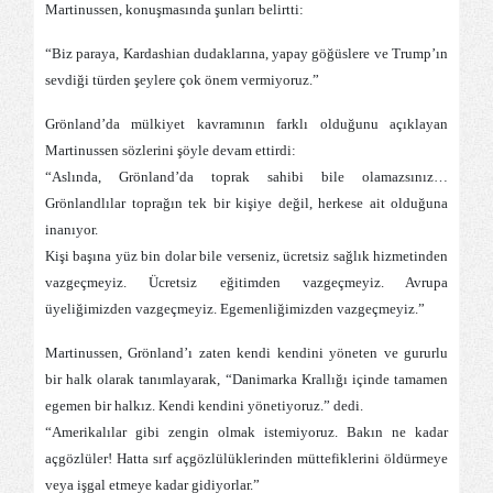
Martinussen, konuşmasında şunları belirtti:
“Biz paraya, Kardashian dudaklarına, yapay göğüslere ve Trump’ın
sevdiği türden şeylere çok önem vermiyoruz.”
Grönland’da mülkiyet kavramının farklı olduğunu açıklayan
Martinussen sözlerini şöyle devam ettirdi:
“Aslında, Grönland’da toprak sahibi bile olamazsınız…
Grönlandlılar toprağın tek bir kişiye değil, herkese ait olduğuna
inanıyor.
Kişi başına yüz bin dolar bile verseniz, ücretsiz sağlık hizmetinden
vazgeçmeyiz. Ücretsiz eğitimden vazgeçmeyiz. Avrupa
üyeliğimizden vazgeçmeyiz. Egemenliğimizden vazgeçmeyiz.”
Martinussen, Grönland’ı zaten kendi kendini yöneten ve gururlu
bir halk olarak tanımlayarak, “Danimarka Krallığı içinde tamamen
egemen bir halkız. Kendi kendini yönetiyoruz.” dedi.
“Amerikalılar gibi zengin olmak istemiyoruz. Bakın ne kadar
açgözlüler! Hatta sırf açgözlülüklerinden müttefiklerini öldürmeye
veya işgal etmeye kadar gidiyorlar.”