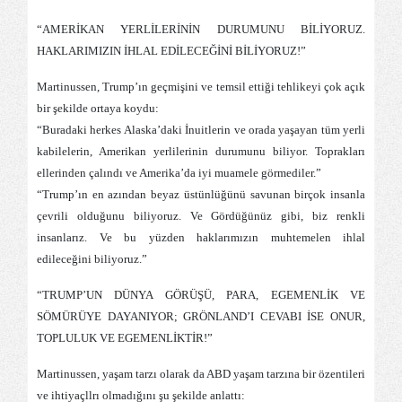
“AMERİKAN YERLİLERİNİN DURUMUNU BİLİYORUZ.
HAKLARIMIZIN İHLAL EDİLECEĞİNİ BİLİYORUZ!”
Martinussen, Trump’ın geçmişini ve temsil ettiği tehlikeyi çok açık
bir şekilde ortaya koydu:
“Buradaki herkes Alaska’daki İnuitlerin ve orada yaşayan tüm yerli
kabilelerin, Amerikan yerlilerinin durumunu biliyor. Toprakları
ellerinden çalındı ve Amerika’da iyi muamele görmediler.”
“Trump’ın en azından beyaz üstünlüğünü savunan birçok insanla
çevrili olduğunu biliyoruz. Ve Gördüğünüz gibi, biz renkli
insanlarız. Ve bu yüzden haklarımızın muhtemelen ihlal
edileceğini biliyoruz.”
“TRUMP’UN DÜNYA GÖRÜŞÜ, PARA, EGEMENLİK VE
SÖMÜRÜYE DAYANIYOR; GRÖNLAND’I CEVABI İSE ONUR,
TOPLULUK VE EGEMENLİKTİR!”
Martinussen, yaşam tarzı olarak da ABD yaşam tarzına bir özentileri
ve ihtiyaçllrı olmadığını şu şekilde anlattı: