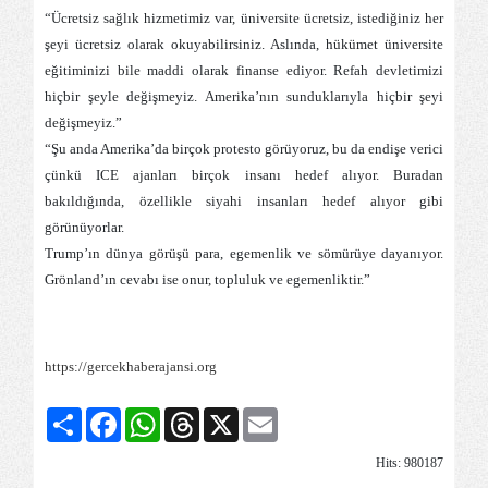
“Ücretsiz sağlık hizmetimiz var, üniversite ücretsiz, istediğiniz her
şeyi ücretsiz olarak okuyabilirsiniz. Aslında, hükümet üniversite
eğitiminizi bile maddi olarak finanse ediyor. Refah devletimizi
hiçbir şeyle değişmeyiz. Amerika’nın sunduklarıyla hiçbir şeyi
değişmeyiz.”
“Şu anda Amerika’da birçok protesto görüyoruz, bu da endişe verici
çünkü ICE ajanları birçok insanı hedef alıyor. Buradan
bakıldığında, özellikle siyahi insanları hedef alıyor gibi
görünüyorlar.
Trump’ın dünya görüşü para, egemenlik ve sömürüye dayanıyor.
Grönland’ın cevabı ise onur, topluluk ve egemenliktir.”
https://gercekhaberajansi.org
Share
Facebook
WhatsApp
Threads
X
Email
Hits: 980187