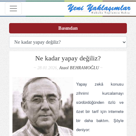
Toggle navigation
Basından
Ne kadar yapay değiliz?
~ 28.01.2026,
Ataol BEHRAMOĞLU
~
Yapay zekâ konusu
zihnimi kurcalamayı
sürdürdüğünden özlü ve
özet bir tarif için internete
bir daha baktım. Şöyle
deniyor: