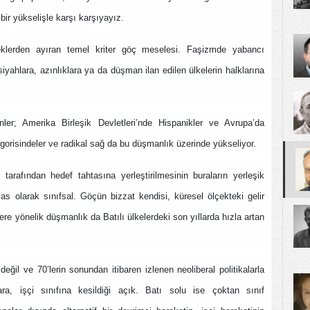
ir yükselişle karşı karşıyayız.
klerden ayıran temel kriter göç meselesi. Faşizmde yabancı
yahlara, azınlıklara ya da düşman ilan edilen ülkelerin halklarına
r; Amerika Birleşik Devletleri’nde Hispanikler ve Avrupa’da
gorisindeler ve radikal sağ da bu düşmanlık üzerinde yükseliyor.
tarafından hedef tahtasına yerleştirilmesinin buraların yerleşik
s olarak sınıfsal. Göçün bizzat kendisi, küresel ölçekteki gelir
re yönelik düşmanlık da Batılı ülkelerdeki son yıllarda hızla artan
değil ve 70’lerin sonundan itibaren izlenen neoliberal politikalarla
nlara, işçi sınıfına kesildiği açık. Batı solu ise çoktan sınıf