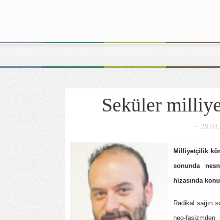
Seküler milliye
~ 28.01
Milliyetçilik kö
sonunda nesne
hizasında konu
Radikal sağın so
neo-faşizmden