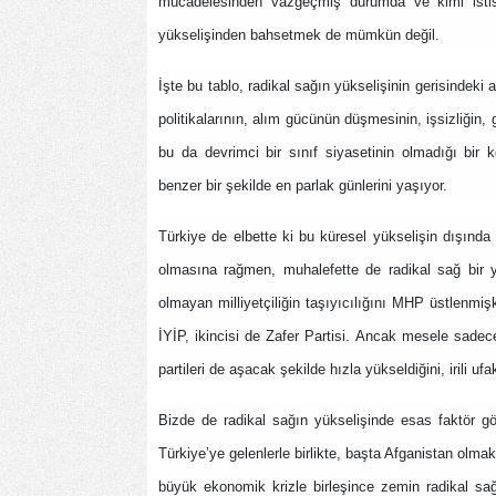
mücadelesinden vazgeçmiş durumda ve kimi istisnal
yükselişinden bahsetmek de mümkün değil.
İşte bu tablo, radikal sağın yükselişinin gerisindeki 
politikalarının, alım gücünün düşmesinin, işsizliğin,
bu da devrimci bir sınıf siyasetinin olmadığı bir k
benzer bir şekilde en parlak günlerini yaşıyor.
Türkiye de elbette ki bu küresel yükselişin dışında 
olmasına rağmen, muhalefette de radikal sağ bir
olmayan milliyetçiliğin taşıyıcılığını MHP üstlenmiş
İYİP, ikincisi de Zafer Partisi. Ancak mesele sadece
partileri de aşacak şekilde hızla yükseldiğini, irili 
Bizde de radikal sağın yükselişinde esas faktör g
Türkiye’ye gelenlerle birlikte, başta Afganistan olma
büyük ekonomik krizle birleşince zemin radikal sağ