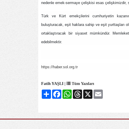
nedenle emek-sermaye çelişkisi esas çelişkimizdir, 
Türk ve Kürt emekçilerini cumhuriyetin kazan
buluşturacak, eşit haklara sahip ve eşit yurttaşları 
ortaklaştıracak bir siyaset mümkündür. Memleket
edebilmektir.
https://haber.sol.org.tr
Fatih YAŞLI |
Tüm Yazıları
Share
Facebook
WhatsApp
Threads
X
Email