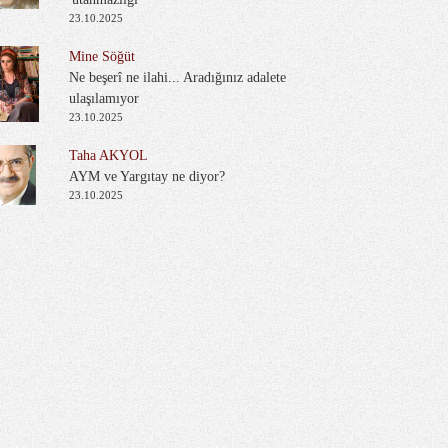
23.10.2025
Mine Söğüt
Ne beşerî ne ilahi... Aradığınız adalete
ulaşılamıyor
23.10.2025
Taha AKYOL
AYM ve Yargıtay ne diyor?
23.10.2025