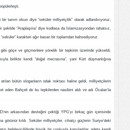
 popülerleşti.
i bir tanım olsun diye “seküler milliyetçilik” olarak adlandırıyoruz;
ir şekilde “Araplaşma” diye kodlasa da İslamizasyondan rahatsız,
 “seküler” karakteri ağır basan bir toplamdan bahsediyoruz.
i gibi göçe ve göçmenlere yönelik bir tepkinin üzerinde yükseldi;
ıyla birlikte kendi “doğal mecrasına”, yani Kürt düşmanlığına
 atılan bütün sloganların odak noktası haline geldi, milliyetçilerin
ket eden Bahçeli de bu tepkilerden nasibini aldı ve adı Öcalan’la
’nin arkasından desteğini çektiği YPG’yi birkaç gün içerisinde
a görünür kıldı. Seküler milliyetçiler, cihatçı güçlerin Suriye’deki
yatın belirleyiciliğinde büyük bir coşkuyla karşıladılar, adeta kendi