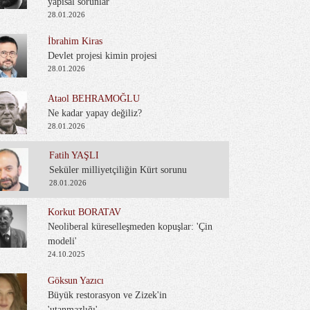
yapısal sorunlar
28.01.2026
İbrahim Kiras
Devlet projesi kimin projesi
28.01.2026
Ataol BEHRAMOĞLU
Ne kadar yapay değiliz?
28.01.2026
Fatih YAŞLI
Seküler milliyetçiliğin Kürt sorunu
28.01.2026
Korkut BORATAV
Neoliberal küreselleşmeden kopuşlar: 'Çin
modeli'
24.10.2025
Göksun Yazıcı
Büyük restorasyon ve Zizek'in
'utanmazlığı'