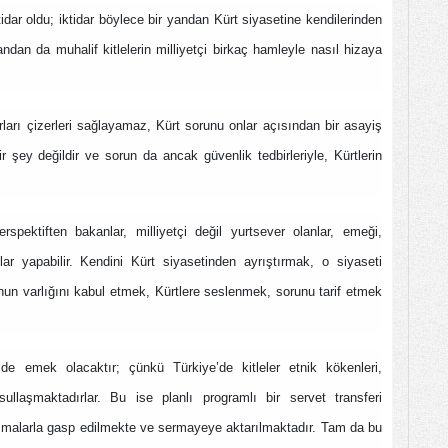
idar oldu; iktidar böylece bir yandan Kürt siyasetine kendilerinden
dan da muhalif kitlelerin milliyetçi birkaç hamleyle nasıl hizaya
rları çizerleri sağlayamaz, Kürt sorunu onlar açısından bir asayiş
şey değildir ve sorun da ancak güvenlik tedbirleriyle, Kürtlerin
pektiften bakanlar, milliyetçi değil yurtsever olanlar, emeği,
lar yapabilir. Kendini Kürt siyasetinden ayrıştırmak, o siyaseti
un varlığını kabul etmek, Kürtlere seslenmek, sorunu tarif etmek
ilde emek olacaktır; çünkü Türkiye’de kitleler etnik kökenleri,
ullaşmaktadırlar. Bu ise planlı programlı bir servet transferi
anizmalarla gasp edilmekte ve sermayeye aktarılmaktadır. Tam da bu