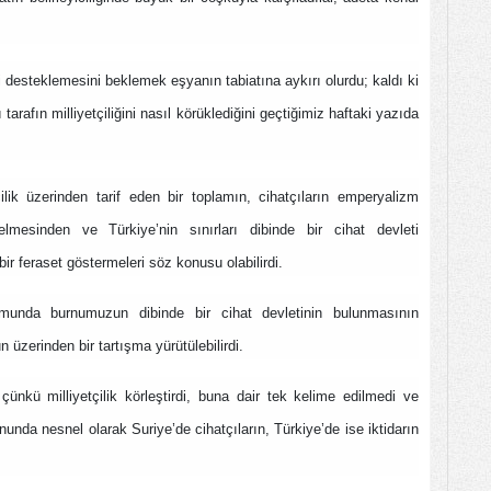
i desteklemesini beklemek eşyanın tabiatına aykırı olurdu; kaldı ki
 tarafın milliyetçiliğini nasıl körüklediğini geçtiğimiz haftaki yazıda
lik üzerinden tarif eden bir toplamın, cihatçıların emperyalizm
elmesinden ve Türkiye’nin sınırları dibinde bir cihat devleti
r feraset göstermeleri söz konusu olabilirdi.
rumunda burnumuzun dibinde bir cihat devletinin bulunmasının
n üzerinden bir tartışma yürütülebilirdi.
ünkü milliyetçilik körleştirdi, buna dair tek kelime edilmedi ve
onunda nesnel olarak Suriye’de cihatçıların, Türkiye’de ise iktidarın