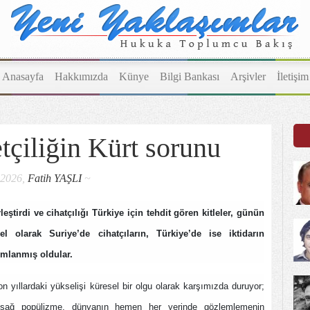
Anasayfa
Hakkımızda
Künye
Bilgi Bankası
Arşivler
İletişim
tçiliğin Kürt sorunu
.2026,
Fatih YAŞLI
~
rleştirdi ve cihatçılığı Türkiye için tehdit gören kitleler, günün
l olarak Suriye’de cihatçıların, Türkiye’de ise iktidarın
mlanmış oldular.
n yıllardaki yükselişi küresel bir olgu olarak karşımızda duruyor;
 sağ popülizme, dünyanın hemen her yerinde gözlemlemenin