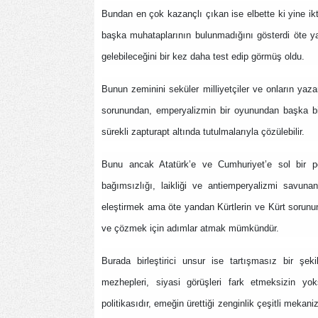
Bundan en çok kazançlı çıkan ise elbette ki yine ikt
başka muhataplarının bulunmadığını gösterdi öte yan
gelebileceğini bir kez daha test edip görmüş oldu.
Bunun zeminini seküler milliyetçiler ve onların yaza
sorunundan, emperyalizmin bir oyunundan başka bir 
sürekli zapturapt altında tutulmalarıyla çözülebilir.
Bunu ancak Atatürk’e ve Cumhuriyet’e sol bir pers
bağımsızlığı, laikliği ve antiemperyalizmi savunan
eleştirmek ama öte yandan Kürtlerin ve Kürt sorunun
ve çözmek için adımlar atmak mümkündür.
Burada birleştirici unsur ise tartışmasız bir şek
mezhepleri, siyasi görüşleri fark etmeksizin yoks
politikasıdır, emeğin ürettiği zenginlik çeşitli mek