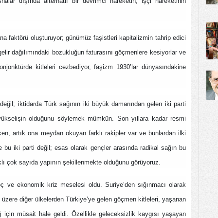
ar dışında alternatif bir devrimci hareketin, işçi hareketinin
ana faktörü oluşturuyor; günümüz faşistleri kapitalizmin tahrip edici
 gelir dağılımındaki bozukluğun faturasını göçmenlere kesiyorlar ve
onjonktürde kitleleri cezbediyor, faşizm 1930’lar dünyasındakine
değil; iktidarda Türk sağının iki büyük damarından gelen iki parti
 yükselişin olduğunu söylemek mümkün. Son yıllara kadar resmi
ken, artık ona meydan okuyan farklı rakipler var ve bunlardan ilki
 bu iki parti değil; esas olarak gençler arasında radikal sağın bu
ufaklı çok sayıda yapının şekillenmekte olduğunu görüyoruz.
öç ve ekonomik kriz meselesi oldu. Suriye’den sığınmacı olarak
k üzere diğer ülkelerden Türkiye’ye gelen göçmen kitleleri, yaşanan
 için müsait hale geldi. Özellikle geleceksizlik kaygısı yaşayan