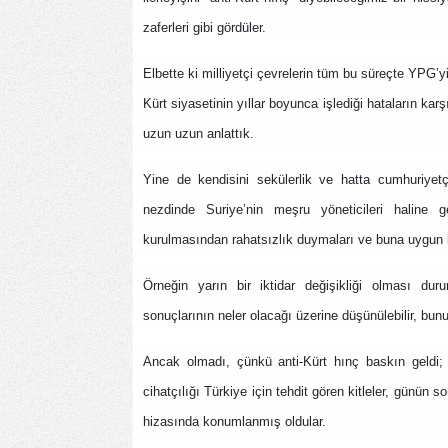
zaferleri gibi gördüler.
Elbette ki milliyetçi çevrelerin tüm bu süreçte YPG’y
Kürt siyasetinin yıllar boyunca işlediği hataların karşı
uzun uzun anlattık.
Yine de kendisini sekülerlik ve hatta cumhuriyetçi
nezdinde Suriye’nin meşru yöneticileri haline g
kurulmasından rahatsızlık duymaları ve buna uygun bi
Örneğin yarın bir iktidar değişikliği olması du
sonuçlarının neler olacağı üzerine düşünülebilir, bunu
Ancak olmadı, çünkü anti-Kürt hınç baskın geldi; ç
cihatçılığı Türkiye için tehdit gören kitleler, günün s
hizasında konumlanmış oldular.