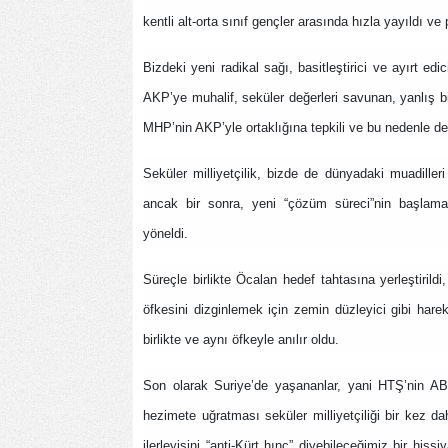
kentli alt-orta sınıf gençler arasında hızla yayıldı ve
Bizdeki yeni radikal sağı, basitleştirici ve ayırt edic
AKP’ye muhalif, seküler değerleri savunan, yanlış b
MHP’nin AKP’yle ortaklığına tepkili ve bu nedenle de
Seküler milliyetçilik, bizde de dünyadaki muadiller
ancak bir sonra, yeni “çözüm süreci”nin başlamas
yöneldi.
Süreçle birlikte Öcalan hedef tahtasına yerleştirildi,
öfkesini dizginlemek için zemin düzleyici gibi hare
birlikte ve aynı öfkeyle anılır oldu.
Son olarak Suriye’de yaşananlar, yani HTŞ’nin ABD
hezimete uğratması seküler milliyetçiliği bir kez dah
ilerleyişini “anti-Kürt hınç” diyebileceğimiz bir hissi