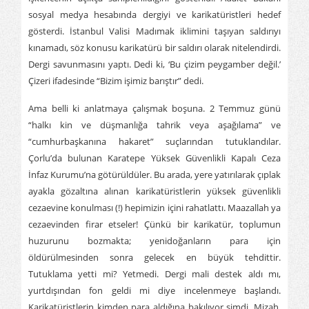
sosyal medya hesabında dergiyi ve karikatüristleri hedef
gösterdi. İstanbul Valisi Madımak iklimini taşıyan saldırıyı
kınamadı, söz konusu karikatürü bir saldırı olarak nitelendirdi.
Dergi savunmasını yaptı. Dedi ki, ‘Bu çizim peygamber değil.’
Çizeri ifadesinde “Bizim işimiz barıştır” dedi.
Ama belli ki anlatmaya çalışmak boşuna. 2 Temmuz günü
“halkı kin ve düşmanlığa tahrik veya aşağılama” ve
“cumhurbaşkanına hakaret” suçlarından tutuklandılar.
Çorlu’da bulunan Karatepe Yüksek Güvenlikli Kapalı Ceza
İnfaz Kurumu’na götürüldüler. Bu arada, yere yatırılarak çıplak
ayakla gözaltına alınan karikatüristlerin yüksek güvenlikli
cezaevine konulması (!) hepimizin içini rahatlattı. Maazallah ya
cezaevinden firar etseler! Çünkü bir karikatür, toplumun
huzurunu bozmakta; yenidoğanların para için
öldürülmesinden sonra gelecek en büyük tehdittir.
Tutuklama yetti mi? Yetmedi. Dergi mali destek aldı mı,
yurtdışından fon geldi mi diye incelenmeye başlandı.
Karikatüristlerin kimden para aldığına bakılıyor şimdi. Mizah,