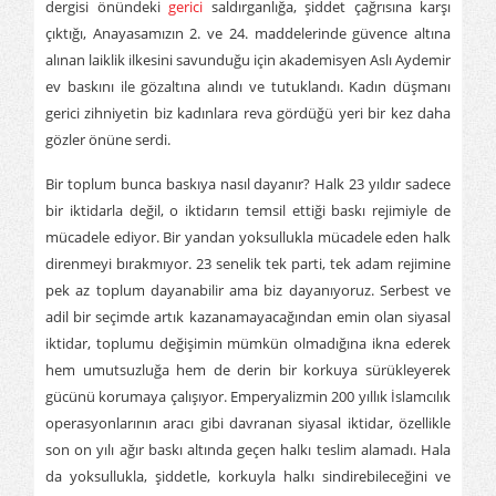
dergisi önündeki
gerici
saldırganlığa, şiddet çağrısına karşı
çıktığı, Anayasamızın 2. ve 24. maddelerinde güvence altına
alınan laiklik ilkesini savunduğu için akademisyen Aslı Aydemir
ev baskını ile gözaltına alındı ve tutuklandı. Kadın düşmanı
gerici zihniyetin biz kadınlara reva gördüğü yeri bir kez daha
gözler önüne serdi.
Bir toplum bunca baskıya nasıl dayanır? Halk 23 yıldır sadece
bir iktidarla değil, o iktidarın temsil ettiği baskı rejimiyle de
mücadele ediyor. Bir yandan yoksullukla mücadele eden halk
direnmeyi bırakmıyor. 23 senelik tek parti, tek adam rejimine
pek az toplum dayanabilir ama biz dayanıyoruz. Serbest ve
adil bir seçimde artık kazanamayacağından emin olan siyasal
iktidar, toplumu değişimin mümkün olmadığına ikna ederek
hem umutsuzluğa hem de derin bir korkuya sürükleyerek
gücünü korumaya çalışıyor. Emperyalizmin 200 yıllık İslamcılık
operasyonlarının aracı gibi davranan siyasal iktidar, özellikle
son on yılı ağır baskı altında geçen halkı teslim alamadı. Hala
da yoksullukla, şiddetle, korkuyla halkı sindirebileceğini ve