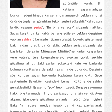
görüntüler vardı. Bir
katliam yaşanmadıysa
bunun nedeni binada kimsenin olmamasıydı. LeMan'ın ofisi
önünde toplanan güruhtan tekbir sesleri yükseldi. "Kahrolsun
laiklik, yaşasın
şeriat
", “Bu bina yanacak” sloganları attılar.
Savaş karşıtı bir karikatür bahane edilerek LeMan dergisine
yapılan
saldırı
, ülkemizde irticanın ulaştığı boyutu göstermesi
bakımından ibretlik bir örnektir. LeMan şeriat sloganlarıyla
basılırken derginin Müessese Müdürü’ne kadar çalışanları
yere yatırılıp ters kelepçelenerek, ayakları çıplak şekilde
gözaltına alındı. Saldırganlar sokaktaki kafe ve barlarda
bulunan yurttaşlara da saldırı girişiminde bulundu. Derginin
söz konusu sayısı hakkında toplatma kararı çıktı. Gece
saatlerinde Bakırköy ilçesindeki Leman Kültür'e de saldırı
gerçekleştirildi. Esasen o “şov” hepimizeydi. Dergiye savunma
hakkı bile tanımadan linç organizasyonuna izin verildi. Aynı
akşam, işkenceyle gözaltına alınanların görüntüleri İçişleri
Bakanı’nın sosyal medya hesabında iki kez paylaşılarak
işkencenin açıkça sahiplenildiğini gösterildi. Adalet Bakanı