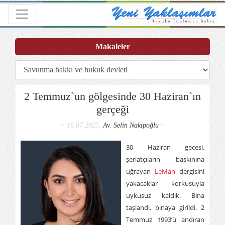
Toggle navigation
Makaleler
2 Temmuz`un gölgesinde 30 Haziran`ın
gerçeği
~ 16.07.2025,
Av. Selin Nakıpoğlu
~
30 Haziran gecesi,
şeriatçıların baskınına
uğrayan
LeMan
dergisini
yakacaklar korkusuyla
uykusuz kaldık. Bina
taşlandı, binaya girildi. 2
Temmuz 1993’ü andıran