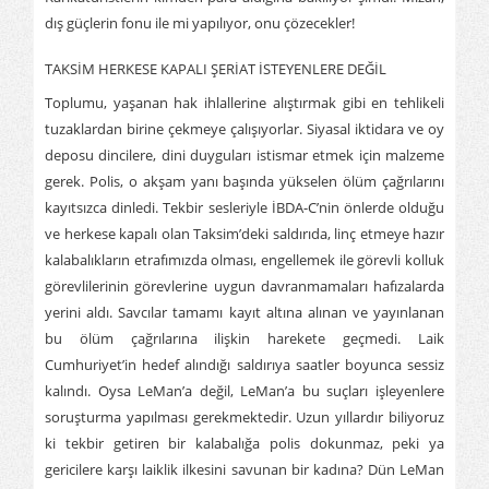
dış güçlerin fonu ile mi yapılıyor, onu çözecekler!
TAKSİM HERKESE KAPALI ŞERİAT İSTEYENLERE DEĞİL
Toplumu, yaşanan hak ihlallerine alıştırmak gibi en tehlikeli
tuzaklardan birine çekmeye çalışıyorlar. Siyasal iktidara ve oy
deposu dincilere, dini duyguları istismar etmek için malzeme
gerek. Polis, o akşam yanı başında yükselen ölüm çağrılarını
kayıtsızca dinledi. Tekbir sesleriyle İBDA-C’nin önlerde olduğu
ve herkese kapalı olan Taksim’deki saldırıda, linç etmeye hazır
kalabalıkların etrafımızda olması, engellemek ile görevli kolluk
görevlilerinin görevlerine uygun davranmamaları hafızalarda
yerini aldı. Savcılar tamamı kayıt altına alınan ve yayınlanan
bu ölüm çağrılarına ilişkin harekete geçmedi. Laik
Cumhuriyet’in hedef alındığı saldırıya saatler boyunca sessiz
kalındı. Oysa LeMan’a değil, LeMan’a bu suçları işleyenlere
soruşturma yapılması gerekmektedir. Uzun yıllardır biliyoruz
ki tekbir getiren bir kalabalığa polis dokunmaz, peki ya
gericilere karşı laiklik ilkesini savunan bir kadına? Dün LeMan