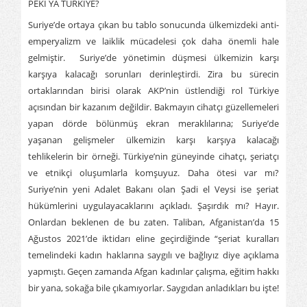
PEKİ YA TÜRKİYE?
Suriye’de ortaya çıkan bu tablo sonucunda ülkemizdeki anti-
emperyalizm ve laiklik mücadelesi çok daha önemli hale
gelmiştir. Suriye’de yönetimin düşmesi ülkemizin karşı
karşıya kalacağı sorunları derinleştirdi. Zira bu sürecin
ortaklarından birisi olarak AKP’nin üstlendiği rol Türkiye
açısından bir kazanım değildir. Bakmayın cihatçı güzellemeleri
yapan dörde bölünmüş ekran meraklılarına; Suriye’de
yaşanan gelişmeler ülkemizin karşı karşıya kalacağı
tehlikelerin bir örneği. Türkiye’nin güneyinde cihatçı, şeriatçı
ve etnikçi oluşumlarla komşuyuz. Daha ötesi var mı?
Suriye’nin yeni Adalet Bakanı olan Şadi el Veysi ise şeriat
hükümlerini uygulayacaklarını açıkladı. Şaşırdık mı? Hayır.
Onlardan beklenen de bu zaten. Taliban, Afganistan’da 15
Ağustos 2021’de iktidarı eline geçirdiğinde “şeriat kuralları
temelindeki kadın haklarına saygılı ve bağlıyız diye açıklama
yapmıştı. Geçen zamanda Afgan kadınlar çalışma, eğitim hakkı
bir yana, sokağa bile çıkamıyorlar. Saygıdan anladıkları bu işte!