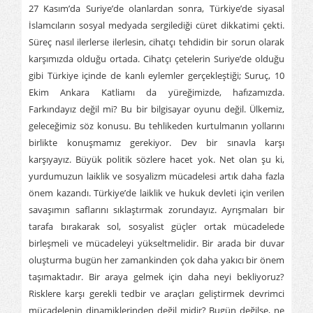
27 Kasım’da Suriye’de olanlardan sonra, Türkiye’de siyasal
İslamcıların sosyal medyada sergilediği cüret dikkatimi çekti.
Süreç nasıl ilerlerse ilerlesin, cihatçı tehdidin bir sorun olarak
karşımızda olduğu ortada. Cihatçı çetelerin Suriye’de olduğu
gibi Türkiye içinde de kanlı eylemler gerçekleştiği; Suruç, 10
Ekim Ankara Katliamı da yüreğimizde, hafızamızda.
Farkındayız değil mi? Bu bir bilgisayar oyunu değil. Ülkemiz,
geleceğimiz söz konusu. Bu tehlikeden kurtulmanın yollarını
birlikte konuşmamız gerekiyor. Dev bir sınavla karşı
karşıyayız. Büyük politik sözlere hacet yok. Net olan şu ki,
yurdumuzun laiklik ve sosyalizm mücadelesi artık daha fazla
önem kazandı. Türkiye’de laiklik ve hukuk devleti için verilen
savaşımın saflarını sıklaştırmak zorundayız. Ayrışmaları bir
tarafa bırakarak sol, sosyalist güçler ortak mücadelede
birleşmeli ve mücadeleyi yükseltmelidir. Bir arada bir duvar
oluşturma bugün her zamankinden çok daha yakıcı bir önem
taşımaktadır. Bir araya gelmek için daha neyi bekliyoruz?
Risklere karşı gerekli tedbir ve araçları geliştirmek devrimci
mücadelenin dinamiklerinden değil midir? Bugün değilse, ne