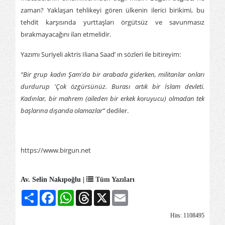
zaman? Yaklaşan tehlikeyi gören ülkenin ilerici birikimi, bu
tehdit karşısında yurttaşları örgütsüz ve savunmasız
bırakmayacağını ilan etmelidir.
Yazımı Suriyeli aktris Iliana Saad’ ın sözleri ile bitireyim:
“Bir grup kadın Şam'da bir arabada giderken, militanlar onları
durdurup 'Çok özgürsünüz. Burası artık bir İslam devleti.
Kadınlar, bir mahrem (aileden bir erkek koruyucu) olmadan tek
başlarına dışarıda olamazlar”
dediler.
https://www.birgun.net
Av. Selin Nakıpoğlu |
Tüm Yazıları
Share
Facebook
WhatsApp
Threads
X
Email
Hits: 1108495