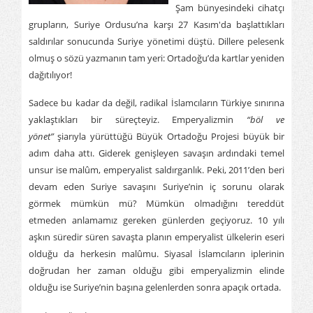
Şam bünyesindeki cihatçı
grupların, Suriye Ordusu’na karşı 27 Kasım'da başlattıkları
saldırılar sonucunda Suriye yönetimi düştü. Dillere pelesenk
olmuş o sözü yazmanın tam yeri: Ortadoğu’da kartlar yeniden
dağıtılıyor!
Sadece bu kadar da değil, radikal İslamcıların Türkiye sınırına
yaklaştıkları bir süreçteyiz. Emperyalizmin
“böl ve
yönet”
şiarıyla yürüttüğü Büyük Ortadoğu Projesi büyük bir
adım daha attı. Giderek genişleyen savaşın ardındaki temel
unsur ise malûm, emperyalist saldırganlık. Peki, 2011’den beri
devam eden Suriye savaşını Suriye’nin iç sorunu olarak
görmek mümkün mü? Mümkün olmadığını tereddüt
etmeden anlamamız gereken günlerden geçiyoruz. 10 yılı
aşkın süredir süren savaşta planın emperyalist ülkelerin eseri
olduğu da herkesin malûmu. Siyasal İslamcıların iplerinin
doğrudan her zaman olduğu gibi emperyalizmin elinde
olduğu ise Suriye’nin başına gelenlerden sonra apaçık ortada.