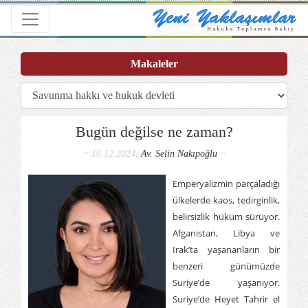
Toggle navigation
Makaleler
Bugün değilse ne zaman?
~ 16.12.2024,
Av. Selin Nakıpoğlu
~
Emperyalizmin parçaladığı
ülkelerde kaos, tedirginlik,
belirsizlik hüküm sürüyor.
Afganistan, Libya ve
Irak’ta yaşananların bir
benzeri günümüzde
Suriye’de yaşanıyor.
Suriye’de Heyet Tahrir el