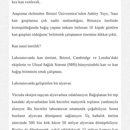
kez kan verilecek.
Araştırma ekibinden Bristol Üniversitesi’nden Ashley Toye, ‘bazı
kan gruplarına çok nadir rastlandığını, Britanya özelinde
konuşulduğunda bağış yapma imkanı bulunan 10 kişide görülen
kan grupları olduğunu’ belirterek çalışmanın önemine dikkat çekti.
Kan nasıl üretildi?
Laboratuvarda kan üretimi, Bristol, Cambridge ve Londra’daki
ekiplerin ve Ulusal Sağlık Sistemi (NHS) bünyesindeki kan ve kan
bağışı biriminin ortak çalışması.
Laboratuvarda geliştirilen bir alyuvar.
Vücuda oksijen taşıyan alyuvarlara odaklanıyor. Bağışlanan bir tüp
kandaki alyuvarlardan kök hücreler manyetik topların yardımıyla
alınıyor. Bu hücreler laboratuvar ortamında çoğaltılıyor. Sonra
bunların alyuvara dönüşmesi sağlanıyor. Üç haftalık üretim
sürecinde 500 bin kök hücre 50 milyar alyuvara dönüşebiliyor.
Bunlar da filtrelenerek, nakil edilebilecek 15 milyar kırmızı kan